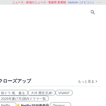
ニュース - 各地のニュース - 青森県 新着順
navicon［ナビコン］
クローズアップ
もっと見る
都
山梨県
長野県
新潟県
富山県
福井県
静岡
朝ドラ:風、薫る
大河:豊臣兄弟!
VIVANT
2026年夏(7月)国内ドラマ一覧
Netflix
Disney+
Netflix2026年作品