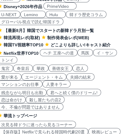
PrimeVideo
Disney+2026年作品
U-NEXT
Lemino
Hulu
韓ドラ歴史コラム
グローバル視点で読む韓国ドラ
【最新8月】韓国でスタートの新韓ドラ月別一覧
韓流再現レポ(取材)
制作発表会レポ(WEB)
韓国TV視聴率TOP10
どこよりも詳しい!キャスト紹介
ヘチ 王座への道
馬医
イ・サン
Netflix世界TOP10
トンイ
鬼宮
奇皇后
華政
善徳女王
恋人
愛が来る
エージェント・キム
夫婦の結末
マンションのお仕事
人妻キラー
残念ながら明日も出勤
君へと続く僕のドリーム!
恋は命がけ
殺し屋たちの店2
今、不倫が問題ではありません
華流トップページ
次見る韓ドラに迷ったら見るコーナー
【保存版】Netflixで見られる韓国時代劇20選
映画レビュー