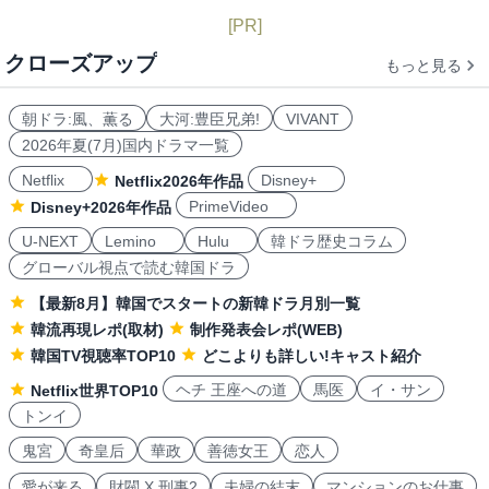
[PR]
クローズアップ
もっと見る
朝ドラ:風、薫る
大河:豊臣兄弟!
VIVANT
2026年夏(7月)国内ドラマ一覧
Netflix
Disney+
Netflix2026年作品
PrimeVideo
Disney+2026年作品
U-NEXT
Lemino
Hulu
韓ドラ歴史コラム
グローバル視点で読む韓国ドラ
【最新8月】韓国でスタートの新韓ドラ月別一覧
韓流再現レポ(取材)
制作発表会レポ(WEB)
韓国TV視聴率TOP10
どこよりも詳しい!キャスト紹介
ヘチ 王座への道
馬医
イ・サン
Netflix世界TOP10
トンイ
鬼宮
奇皇后
華政
善徳女王
恋人
愛が来る
財閥 X 刑事2
夫婦の結末
マンションのお仕事