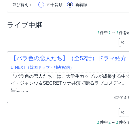
並び替え
：
五十音順
新着順
ライブ中継
1
件中
1
～
1
件を
【バラ色の恋人たち】（全52話）ドラマ紹介
U-NEXT（韓国ドラマ・独占配信）
「バラ色の恋人たち」は、大学生カップルが成長する中
イ・ジャンウ＆SECRETソナ共演で贈るラブコメディ
生にし...
©2014-
1
件中
1
～
1
件を