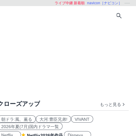
ライブ中継 新着順
navicon［ナビコン］
クローズアップ
もっと見る
朝ドラ:風、薫る
大河:豊臣兄弟!
VIVANT
2026年夏(7月)国内ドラマ一覧
Netflix
Disney+
Netflix2026年作品