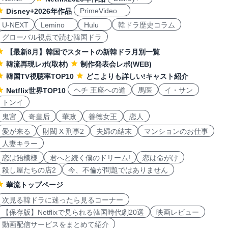
PrimeVideo
Disney+2026年作品
U-NEXT
Lemino
Hulu
韓ドラ歴史コラム
グローバル視点で読む韓国ドラ
【最新8月】韓国でスタートの新韓ドラ月別一覧
韓流再現レポ(取材)
制作発表会レポ(WEB)
韓国TV視聴率TOP10
どこよりも詳しい!キャスト紹介
ヘチ 王座への道
馬医
イ・サン
Netflix世界TOP10
トンイ
鬼宮
奇皇后
華政
善徳女王
恋人
愛が来る
財閥 X 刑事2
夫婦の結末
マンションのお仕事
人妻キラー
恋は飴模様
君へと続く僕のドリーム!
恋は命がけ
殺し屋たちの店2
今、不倫が問題ではありません
華流トップページ
次見る韓ドラに迷ったら見るコーナー
【保存版】Netflixで見られる韓国時代劇20選
映画レビュー
動画配信サービスをまとめて紹介