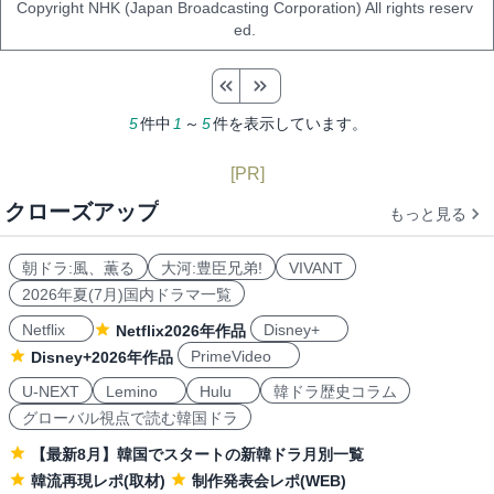
Copyright NHK (Japan Broadcasting Corporation) All rights reserv
ed.
5
件中
1
～
5
件を表示しています。
[PR]
クローズアップ
もっと見る
朝ドラ:風、薫る
大河:豊臣兄弟!
VIVANT
2026年夏(7月)国内ドラマ一覧
Netflix
Disney+
Netflix2026年作品
PrimeVideo
Disney+2026年作品
U-NEXT
Lemino
Hulu
韓ドラ歴史コラム
グローバル視点で読む韓国ドラ
【最新8月】韓国でスタートの新韓ドラ月別一覧
韓流再現レポ(取材)
制作発表会レポ(WEB)