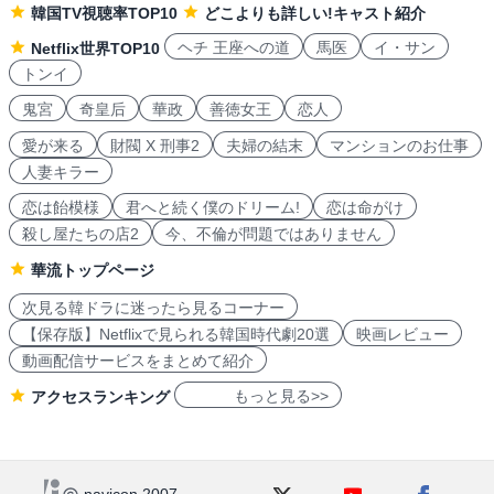
韓国TV視聴率TOP10
どこよりも詳しい!キャスト紹介
ヘチ 王座への道
馬医
イ・サン
Netflix世界TOP10
トンイ
鬼宮
奇皇后
華政
善徳女王
恋人
愛が来る
財閥 X 刑事2
夫婦の結末
マンションのお仕事
人妻キラー
恋は飴模様
君へと続く僕のドリーム!
恋は命がけ
殺し屋たちの店2
今、不倫が問題ではありません
華流トップページ
次見る韓ドラに迷ったら見るコーナー
【保存版】Netflixで見られる韓国時代劇20選
映画レビュー
動画配信サービスをまとめて紹介
もっと見る>>
アクセスランキング