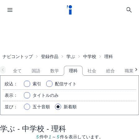
ナビコントップ
登録作品
学ぶ
中学校
理科
全て
国語
数学
理科
社会
総合
職業・
絞込
：
索引
配信サイト
表示
：
タイトルのみ
並び
：
五十音順
新着順
学ぶ - 中学校 - 理科
5
件中
1
～
5
件を表示しています。