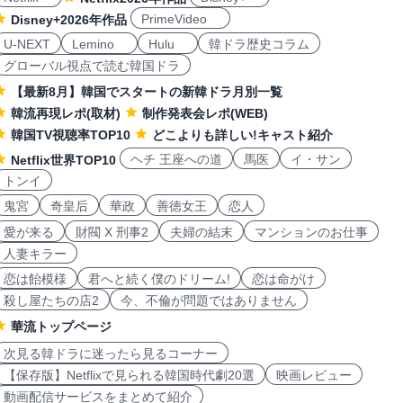
PrimeVideo
Disney+2026年作品
U-NEXT
Lemino
Hulu
韓ドラ歴史コラム
グローバル視点で読む韓国ドラ
【最新8月】韓国でスタートの新韓ドラ月別一覧
韓流再現レポ(取材)
制作発表会レポ(WEB)
韓国TV視聴率TOP10
どこよりも詳しい!キャスト紹介
ヘチ 王座への道
馬医
イ・サン
Netflix世界TOP10
トンイ
鬼宮
奇皇后
華政
善徳女王
恋人
愛が来る
財閥 X 刑事2
夫婦の結末
マンションのお仕事
人妻キラー
恋は飴模様
君へと続く僕のドリーム!
恋は命がけ
殺し屋たちの店2
今、不倫が問題ではありません
華流トップページ
次見る韓ドラに迷ったら見るコーナー
【保存版】Netflixで見られる韓国時代劇20選
映画レビュー
動画配信サービスをまとめて紹介