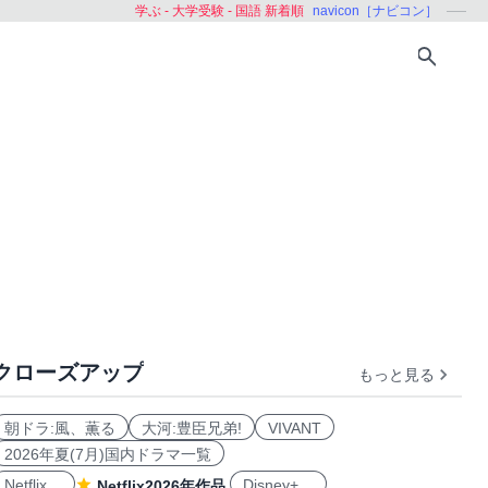
学ぶ - 大学受験 - 国語 新着順
navicon［ナビコン］
クローズアップ
もっと見る
朝ドラ:風、薫る
大河:豊臣兄弟!
VIVANT
2026年夏(7月)国内ドラマ一覧
Netflix
Disney+
Netflix2026年作品