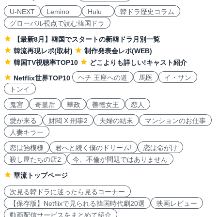
U-NEXT
Lemino
Hulu
韓ドラ歴史コラム
グローバル視点で読む韓国ドラ
【最新8月】韓国でスタートの新韓ドラ月別一覧
韓流再現レポ(取材)
制作発表会レポ(WEB)
韓国TV視聴率TOP10
どこよりも詳しい!キャスト紹介
ヘチ 王座への道
馬医
イ・サン
Netflix世界TOP10
トンイ
鬼宮
奇皇后
華政
善徳女王
恋人
愛が来る
財閥 X 刑事2
夫婦の結末
マンションのお仕事
人妻キラー
恋は飴模様
君へと続く僕のドリーム!
恋は命がけ
殺し屋たちの店2
今、不倫が問題ではありません
華流トップページ
次見る韓ドラに迷ったら見るコーナー
【保存版】Netflixで見られる韓国時代劇20選
映画レビュー
動画配信サービスをまとめて紹介