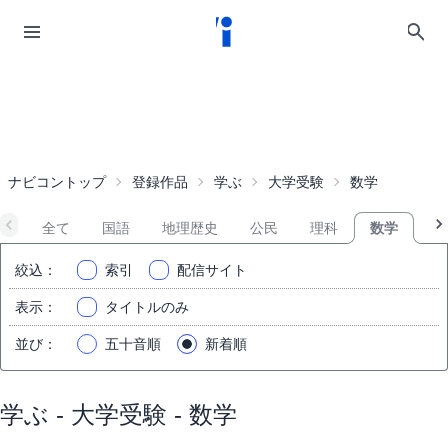
ナビコントップ
登録作品
学ぶ
大学受験
数学
全て
国語
地理歴史
公民
理科
数学
英
絞込
：
索引
配信サイト
表示
：
タイトルのみ
並び
：
五十音順
新着順
学ぶ - 大学受験 - 数学