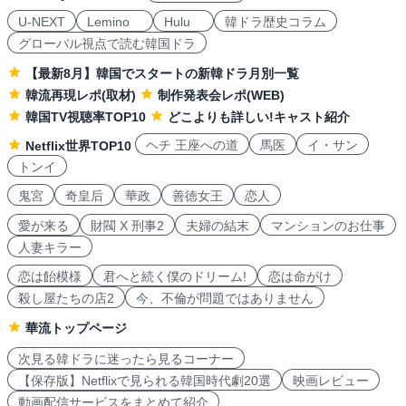
U-NEXT
Lemino
Hulu
韓ドラ歴史コラム
グローバル視点で読む韓国ドラ
【最新8月】韓国でスタートの新韓ドラ月別一覧
韓流再現レポ(取材)
制作発表会レポ(WEB)
韓国TV視聴率TOP10
どこよりも詳しい!キャスト紹介
ヘチ 王座への道
馬医
イ・サン
Netflix世界TOP10
トンイ
鬼宮
奇皇后
華政
善徳女王
恋人
愛が来る
財閥 X 刑事2
夫婦の結末
マンションのお仕事
人妻キラー
恋は飴模様
君へと続く僕のドリーム!
恋は命がけ
殺し屋たちの店2
今、不倫が問題ではありません
華流トップページ
次見る韓ドラに迷ったら見るコーナー
【保存版】Netflixで見られる韓国時代劇20選
映画レビュー
動画配信サービスをまとめて紹介