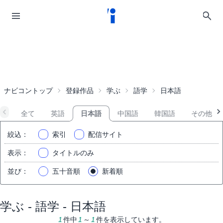
ナビコントップ
登録作品
学ぶ
語学
日本語
全て
英語
日本語
中国語
韓国語
その他
絞込
：
索引
配信サイト
表示
：
タイトルのみ
並び
：
五十音順
新着順
学ぶ - 語学 - 日本語
1
件中
1
～
1
件を表示しています。