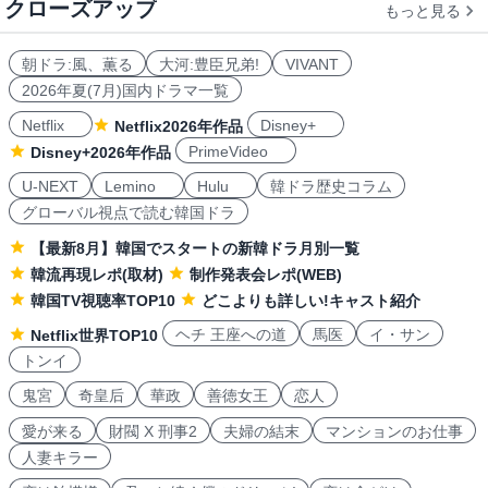
クローズアップ
もっと見る
朝ドラ:風、薫る
大河:豊臣兄弟!
VIVANT
2026年夏(7月)国内ドラマ一覧
Netflix
Disney+
Netflix2026年作品
PrimeVideo
Disney+2026年作品
U-NEXT
Lemino
Hulu
韓ドラ歴史コラム
グローバル視点で読む韓国ドラ
【最新8月】韓国でスタートの新韓ドラ月別一覧
韓流再現レポ(取材)
制作発表会レポ(WEB)
韓国TV視聴率TOP10
どこよりも詳しい!キャスト紹介
ヘチ 王座への道
馬医
イ・サン
Netflix世界TOP10
トンイ
鬼宮
奇皇后
華政
善徳女王
恋人
愛が来る
財閥 X 刑事2
夫婦の結末
マンションのお仕事
人妻キラー