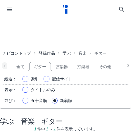
ナビコントップ
登録作品
学ぶ
音楽
ギター
全て
ギター
弦楽器
打楽器
その他
絞込
：
索引
配信サイト
表示
：
タイトルのみ
並び
：
五十音順
新着順
学ぶ - 音楽 - ギター
1
件中
1
～
1
件を表示しています。