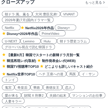
クローズアップ
もっと見る
朝ドラ:風、薫る
大河:豊臣兄弟!
VIVANT
2026年夏(7月)国内ドラマ一覧
Netflix
Disney+
Netflix2026年作品
PrimeVideo
Disney+2026年作品
U-NEXT
Lemino
Hulu
韓ドラ歴史コラム
グローバル視点で読む韓国ドラ
【最新8月】韓国でスタートの新韓ドラ月別一覧
韓流再現レポ(取材)
制作発表会レポ(WEB)
韓国TV視聴率TOP10
どこよりも詳しい!キャスト紹介
ヘチ 王座への道
馬医
イ・サン
Netflix世界TOP10
トンイ
鬼宮
奇皇后
華政
善徳女王
恋人
愛が来る
財閥 X 刑事2
夫婦の結末
マンションのお仕事
人妻キラー