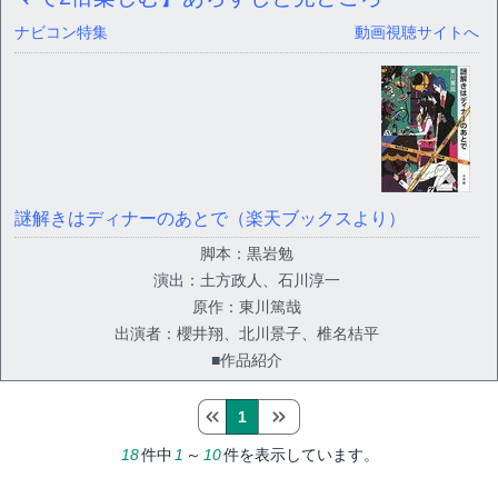
ナビコン特集
動画視聴サイトへ
謎解きはディナーのあとで（楽天ブックスより）
脚本：黒岩勉
演出：土方政人、石川淳一
原作：東川篤哉
出演者：櫻井翔、北川景子、椎名桔平
■作品紹介
1
18
件中
1
～
10
件を表示しています。