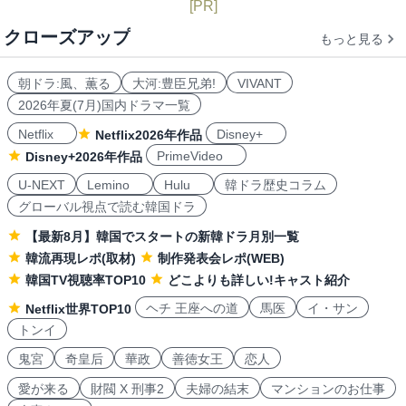
[PR]
クローズアップ
もっと見る
朝ドラ:風、薫る
大河:豊臣兄弟!
VIVANT
2026年夏(7月)国内ドラマ一覧
Netflix
Disney+
Netflix2026年作品
PrimeVideo
Disney+2026年作品
U-NEXT
Lemino
Hulu
韓ドラ歴史コラム
グローバル視点で読む韓国ドラ
【最新8月】韓国でスタートの新韓ドラ月別一覧
韓流再現レポ(取材)
制作発表会レポ(WEB)
韓国TV視聴率TOP10
どこよりも詳しい!キャスト紹介
ヘチ 王座への道
馬医
イ・サン
Netflix世界TOP10
トンイ
鬼宮
奇皇后
華政
善徳女王
恋人
愛が来る
財閥 X 刑事2
夫婦の結末
マンションのお仕事