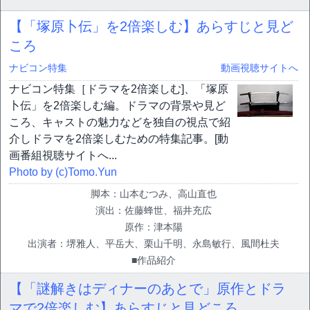
【「塚原卜伝」を2倍楽しむ】あらすじと見ど
ころ
ナビコン特集
動画視聴サイトへ
ナビコン特集［ドラマを2倍楽しむ]、「塚原
卜伝」を2倍楽しむ編。ドラマの背景や見ど
ころ、キャストの魅力などを独自の視点で紹
介しドラマを2倍楽しむための特集記事。[動
画番組視聴サイトへ...
Photo by (c)Tomo.Yun
脚本：山本むつみ、高山直也
演出：佐藤蜂世、福井充広
原作：津本陽
出演者：堺雅人、平岳大、栗山千明、永島敏行、風間杜夫
■作品紹介
【「謎解きはディナーのあとで」原作とドラ
マで2倍楽しむ】あらすじと見どころ