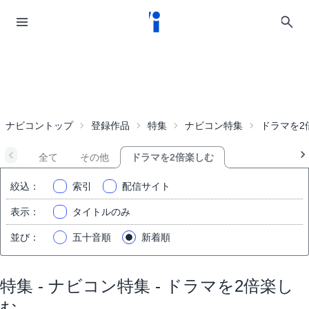
ナビコントップ
登録作品
特集
ナビコン特集
ドラマを2
全て
その他
ドラマを2倍楽しむ
絞込
：
索引
配信サイト
表示
：
タイトルのみ
並び
：
五十音順
新着順
特集 - ナビコン特集 - ドラマを2倍楽し
む