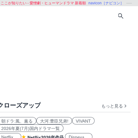
ドラここが知りたい - 愛憎劇・ヒューマンドラマ 新着順
navicon［ナビコン］
クローズアップ
もっと見る
魅力
新ヒーロー登場
2倍シリーズ
四季シリーズ
歴史
朝ドラ:風、薫る
大河:豊臣兄弟!
VIVANT
2026年夏(7月)国内ドラマ一覧
Netflix
Disney+
Netflix2026年作品