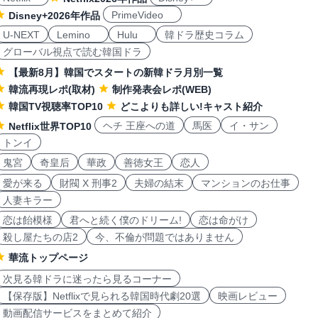
PrimeVideo
Disney+2026年作品
U-NEXT
Lemino
Hulu
韓ドラ歴史コラム
グローバル視点で読む韓国ドラ
【最新8月】韓国でスタートの新韓ドラ月別一覧
韓流再現レポ(取材)
制作発表会レポ(WEB)
韓国TV視聴率TOP10
どこよりも詳しい!キャスト紹介
ヘチ 王座への道
馬医
イ・サン
Netflix世界TOP10
トンイ
鬼宮
奇皇后
華政
善徳女王
恋人
愛が来る
財閥 X 刑事2
夫婦の結末
マンションのお仕事
人妻キラー
恋は飴模様
君へと続く僕のドリーム!
恋は命がけ
殺し屋たちの店2
今、不倫が問題ではありません
華流トップページ
次見る韓ドラに迷ったら見るコーナー
【保存版】Netflixで見られる韓国時代劇20選
映画レビュー
動画配信サービスをまとめて紹介