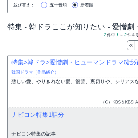
並び替え
：
五十音順
新着順
特集 - 韓ドラここが知りたい - 愛憎
2
件中
1
～
2
件を
特集>韓ドラ>愛憎劇・ヒューマンドラマ
6話
韓国ドラマ（作品紹介）
悲しい愛、やりきれない愛、復讐、裏切りや、シリアス
（C）KBS＆KBSi All 
ナビコン特集
1話分
ナビコン特集の記事