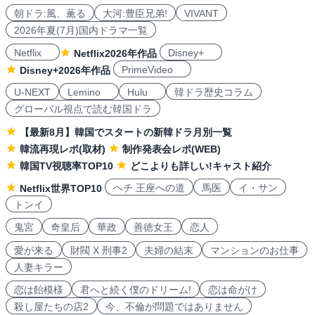
朝ドラ:風、薫る
大河:豊臣兄弟!
VIVANT
2026年夏(7月)国内ドラマ一覧
Netflix
Disney+
Netflix2026年作品
PrimeVideo
Disney+2026年作品
U-NEXT
Lemino
Hulu
韓ドラ歴史コラム
グローバル視点で読む韓国ドラ
【最新8月】韓国でスタートの新韓ドラ月別一覧
韓流再現レポ(取材)
制作発表会レポ(WEB)
韓国TV視聴率TOP10
どこよりも詳しい!キャスト紹介
ヘチ 王座への道
馬医
イ・サン
Netflix世界TOP10
トンイ
鬼宮
奇皇后
華政
善徳女王
恋人
愛が来る
財閥 X 刑事2
夫婦の結末
マンションのお仕事
人妻キラー
恋は飴模様
君へと続く僕のドリーム!
恋は命がけ
殺し屋たちの店2
今、不倫が問題ではありません