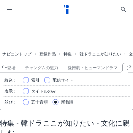
ナビコントップ
登録作品
特集
韓ドラここが知りたい
文
ロー登場
チャングムの魅力
愛憎劇・ヒューマンドラマ
文
絞込
：
索引
配信サイト
表示
：
タイトルのみ
並び
：
五十音順
新着順
特集 - 韓ドラここが知りたい - 文化に親
しむ