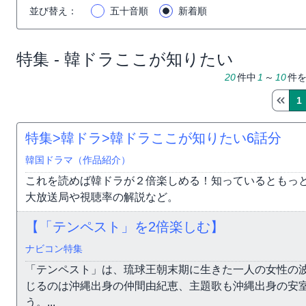
並び替え
：
五十音順
新着順
特集 - 韓ドラここが知りたい
20
件中
1
～
10
件
1
特集>韓ドラ>韓ドラここが知りたい
6話分
韓国ドラマ（作品紹介）
これを読めば韓ドラが２倍楽しめる！知っているともっ
大放送局や視聴率の解説など。
【「テンペスト」を2倍楽しむ】
ナビコン特集
「テンペスト」は、琉球王朝末期に生きた一人の女性の
じるのは沖縄出身の仲間由紀恵、主題歌も沖縄出身の安
う。...