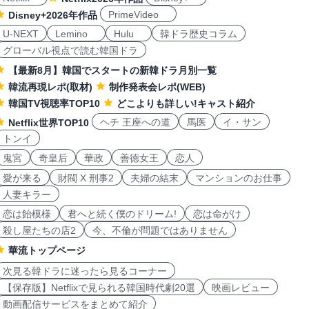
PrimeVideo
Disney+2026年作品
U-NEXT
Lemino
Hulu
韓ドラ歴史コラム
グローバル視点で読む韓国ドラ
【最新8月】韓国でスタートの新韓ドラ月別一覧
韓流再現レポ(取材)
制作発表会レポ(WEB)
韓国TV視聴率TOP10
どこよりも詳しい!キャスト紹介
ヘチ 王座への道
馬医
イ・サン
Netflix世界TOP10
トンイ
鬼宮
奇皇后
華政
善徳女王
恋人
愛が来る
財閥 X 刑事2
夫婦の結末
マンションのお仕事
人妻キラー
恋は飴模様
君へと続く僕のドリーム!
恋は命がけ
殺し屋たちの店2
今、不倫が問題ではありません
華流トップページ
次見る韓ドラに迷ったら見るコーナー
【保存版】Netflixで見られる韓国時代劇20選
映画レビュー
動画配信サービスをまとめて紹介