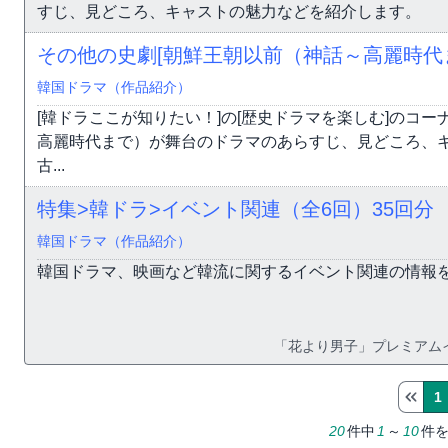
すじ、見どころ、キャストの魅力などを紹介します。
その他の史劇[朝鮮王朝以前（神話～高麗時代
韓国ドラマ（作品紹介）
[韓ドラここが知りたい！]の[歴史ドラマを楽しむ]のコ
高麗時代まで）が舞台のドラマのあらすじ、見どころ、
古...
特集>韓ドラ>イベント関連（全6回）
35回分
韓国ドラマ（作品紹介）
韓国ドラマ、映画など韓流に関するイベント関連の情報
「花より男子」プレミアム
1
20
件中
1
～
10
件