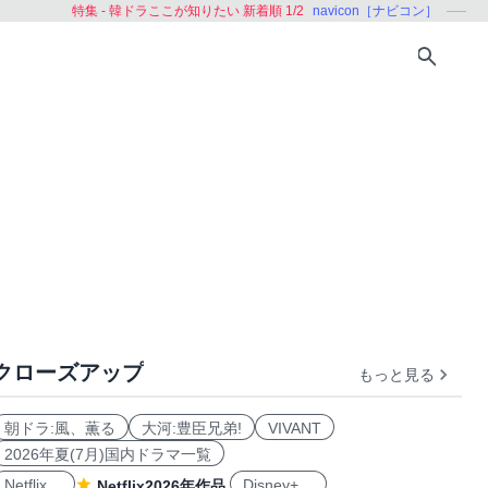
特集 - 韓ドラここが知りたい 新着順 1/2
navicon［ナビコン］
クローズアップ
もっと見る
魅力
新ヒーロー登場
2倍シリーズ
四季シリーズ
歴史
朝ドラ:風、薫る
大河:豊臣兄弟!
VIVANT
2026年夏(7月)国内ドラマ一覧
Netflix
Disney+
Netflix2026年作品