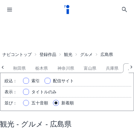
ナビコントップ
登録作品
観光
グルメ
広島県
県
秋田県
栃木県
神奈川県
富山県
兵庫県
広
絞込
：
索引
配信サイト
表示
：
タイトルのみ
並び
：
五十音順
新着順
観光 - グルメ - 広島県