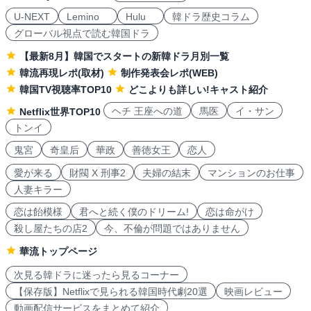
U-NEXT
Lemino
Hulu
韓ドラ歴史コラム
グローバル視点で読む韓国ドラ
【最新8月】韓国でスタートの新韓ドラ月別一覧
韓流再現レポ(取材)
制作発表会レポ(WEB)
韓国TV視聴率TOP10
どこよりも詳しい!キャスト紹介
ヘチ 王座への道
馬医
イ・サン
Netflix世界TOP10
トンイ
鬼宮
奇皇后
華政
善徳女王
恋人
愛が来る
財閥 X 刑事2
夫婦の結末
マンションのお仕事
人妻キラー
恋は飴模様
君へと続く僕のドリーム!
恋は命がけ
殺し屋たちの店2
今、不倫が問題ではありません
華流トップページ
次見る韓ドラに迷ったら見るコーナー
【保存版】Netflixで見られる韓国時代劇20選
映画レビュー
動画配信サービスをまとめて紹介