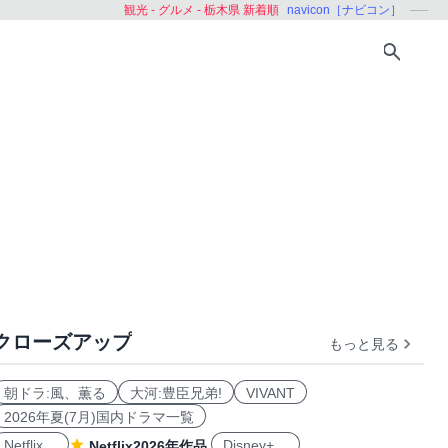
観光 - グルメ - 栃木県 新着順
navicon［ナビコン］
クローズアップ
もっと見る
媛県
福岡県
熊本県
大分県
沖縄県
朝ドラ:風、薫る
大河:豊臣兄弟!
VIVANT
2026年夏(7月)国内ドラマ一覧
Netflix
Disney+
Netflix2026年作品