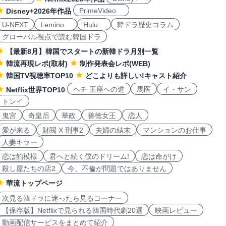
PrimeVideo
Disney+2026年作品
U-NEXT
Lemino
Hulu
韓ドラ歴史コラム
グローバル視点で読む韓国ドラ
【最新8月】韓国でスタートの新韓ドラ月別一覧
韓流再現レポ(取材)
制作発表会レポ(WEB)
韓国TV視聴率TOP10
どこよりも詳しい!キャスト紹介
ヘチ 王座への道
馬医
イ・サン
Netflix世界TOP10
トンイ
鬼宮
奇皇后
華政
善徳女王
恋人
愛が来る
財閥 X 刑事2
夫婦の結末
マンションのお仕事
人妻キラー
恋は飴模様
君へと続く僕のドリーム!
恋は命がけ
殺し屋たちの店2
今、不倫が問題ではありません
華流トップページ
次見る韓ドラに迷ったら見るコーナー
【保存版】Netflixで見られる韓国時代劇20選
映画レビュー
動画配信サービスをまとめて紹介