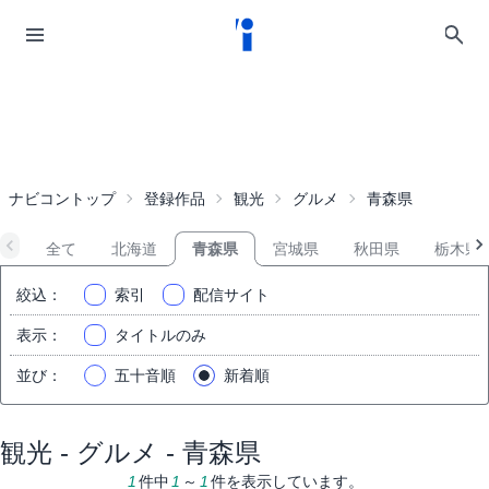
ナビコントップ
登録作品
観光
グルメ
青森県
全て
北海道
青森県
宮城県
秋田県
栃木県
絞込
：
索引
配信サイト
表示
：
タイトルのみ
並び
：
五十音順
新着順
観光 - グルメ - 青森県
1
件中
1
～
1
件を表示しています。