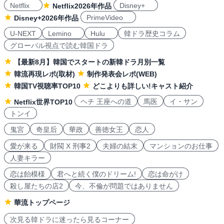
Netflix
Disney+
Netflix2026年作品
PrimeVideo
Disney+2026年作品
U-NEXT
Lemino
Hulu
韓ドラ歴史コラム
グローバル視点で読む韓国ドラ
【最新8月】韓国でスタートの新韓ドラ月別一覧
韓流再現レポ(取材)
制作発表会レポ(WEB)
韓国TV視聴率TOP10
どこよりも詳しい!キャスト紹介
ヘチ 王座への道
馬医
イ・サン
Netflix世界TOP10
トンイ
鬼宮
奇皇后
華政
善徳女王
恋人
愛が来る
財閥 X 刑事2
夫婦の結末
マンションのお仕事
人妻キラー
恋は飴模様
君へと続く僕のドリーム!
恋は命がけ
殺し屋たちの店2
今、不倫が問題ではありません
華流トップページ
次見る韓ドラに迷ったら見るコーナー