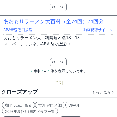
あおもりラーメン大百科（全74回）
74回分
ABA青森朝日放送
動画視聴サイトへ
あおもりラーメン大百科隔週木曜18：18～
スーパーチャンネルABA内で放送中
1
件中
1
～
1
件を表示しています。
[PR]
クローズアップ
もっと見る
朝ドラ:風、薫る
大河:豊臣兄弟!
VIVANT
2026年夏(7月)国内ドラマ一覧