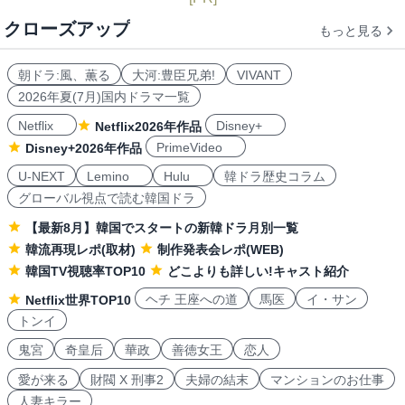
クローズアップ
もっと見る
朝ドラ:風、薫る
大河:豊臣兄弟!
VIVANT
2026年夏(7月)国内ドラマ一覧
Netflix
Disney+
Netflix2026年作品
PrimeVideo
Disney+2026年作品
U-NEXT
Lemino
Hulu
韓ドラ歴史コラム
グローバル視点で読む韓国ドラ
【最新8月】韓国でスタートの新韓ドラ月別一覧
韓流再現レポ(取材)
制作発表会レポ(WEB)
韓国TV視聴率TOP10
どこよりも詳しい!キャスト紹介
ヘチ 王座への道
馬医
イ・サン
Netflix世界TOP10
トンイ
鬼宮
奇皇后
華政
善徳女王
恋人
愛が来る
財閥 X 刑事2
夫婦の結末
マンションのお仕事
人妻キラー