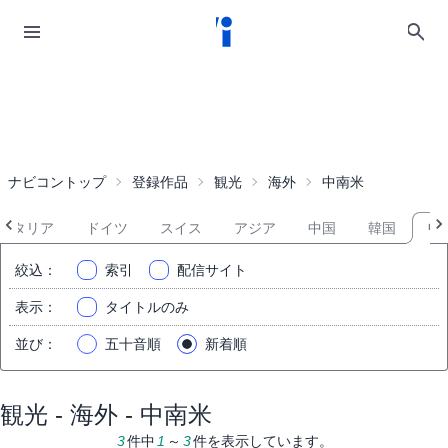
ナビコントップ
登録作品
観光
海外
中南米
イタリア
ドイツ
スイス
アジア
中国
韓国
中
絞込
：
索引
配信サイト
表示
：
タイトルのみ
並び
：
五十音順
新着順
観光 - 海外 - 中南米
3
件中
1
～
3
件を表示しています。