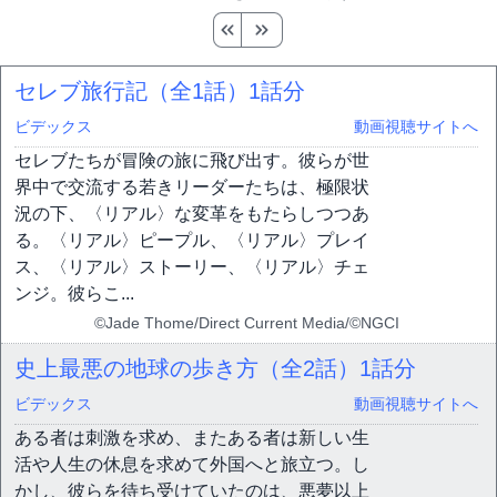
セレブ旅行記（全1話）
1話分
ビデックス
動画視聴サイトへ
セレブたちが冒険の旅に飛び出す。彼らが世
界中で交流する若きリーダーたちは、極限状
況の下、〈リアル〉な変革をもたらしつつあ
る。〈リアル〉ピープル、〈リアル〉プレイ
ス、〈リアル〉ストーリー、〈リアル〉チェ
ンジ。彼らこ...
©Jade Thome/Direct Current Media/©NGCI
史上最悪の地球の歩き方（全2話）
1話分
ビデックス
動画視聴サイトへ
ある者は刺激を求め、またある者は新しい生
活や人生の休息を求めて外国へと旅立つ。し
かし、彼らを待ち受けていたのは、悪夢以上