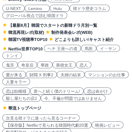
U-NEXT
Lemino
Hulu
韓ドラ歴史コラム
グローバル視点で読む韓国ドラ
【最新8月】韓国でスタートの新韓ドラ月別一覧
韓流再現レポ(取材)
制作発表会レポ(WEB)
韓国TV視聴率TOP10
どこよりも詳しい!キャスト紹介
ヘチ 王座への道
馬医
イ・サン
Netflix世界TOP10
トンイ
鬼宮
奇皇后
華政
善徳女王
恋人
愛が来る
財閥 X 刑事2
夫婦の結末
マンションのお仕事
人妻キラー
恋は飴模様
君へと続く僕のドリーム!
恋は命がけ
殺し屋たちの店2
今、不倫が問題ではありません
華流トップページ
次見る韓ドラに迷ったら見るコーナー
【保存版】Netflixで見られる韓国時代劇20選
映画レビュー