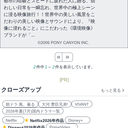
都市の喧騒とスピードに疲れた人に贈る、煩
わしい日常を一瞬忘れ、世界中の極上シーン
に浸る映像旅行！！世界中の美しい風景をこ
だわりの美しい映像とサウンドにより、『映
像に浸れること』にこだわった《環境映像》
ブランドが「...
©2006 PONY CANYON INC.
2
件中
1
～
2
件を表示しています。
[PR]
クローズアップ
もっと見る
朝ドラ:風、薫る
大河:豊臣兄弟!
VIVANT
2026年夏(7月)国内ドラマ一覧
Netflix
Disney+
Netflix2026年作品
PrimeVideo
Disney+2026年作品