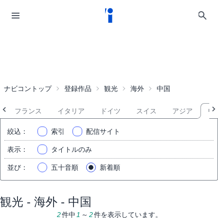
ナビコントップ
登録作品
観光
海外
中国
フランス
イタリア
ドイツ
スイス
アジア
中
絞込
：
索引
配信サイト
表示
：
タイトルのみ
並び
：
五十音順
新着順
観光 - 海外 - 中国
2
件中
1
～
2
件を表示しています。