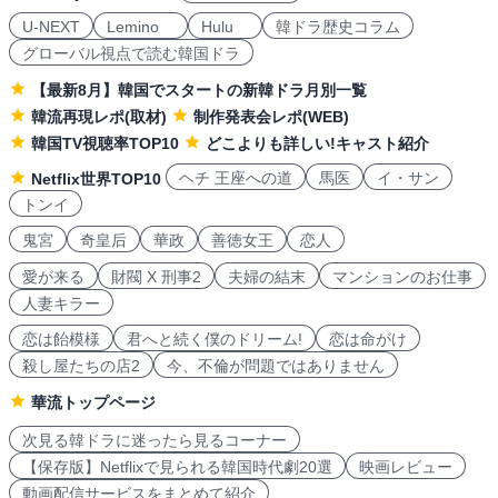
U-NEXT
Lemino
Hulu
韓ドラ歴史コラム
グローバル視点で読む韓国ドラ
【最新8月】韓国でスタートの新韓ドラ月別一覧
韓流再現レポ(取材)
制作発表会レポ(WEB)
韓国TV視聴率TOP10
どこよりも詳しい!キャスト紹介
ヘチ 王座への道
馬医
イ・サン
Netflix世界TOP10
トンイ
鬼宮
奇皇后
華政
善徳女王
恋人
愛が来る
財閥 X 刑事2
夫婦の結末
マンションのお仕事
人妻キラー
恋は飴模様
君へと続く僕のドリーム!
恋は命がけ
殺し屋たちの店2
今、不倫が問題ではありません
華流トップページ
次見る韓ドラに迷ったら見るコーナー
【保存版】Netflixで見られる韓国時代劇20選
映画レビュー
動画配信サービスをまとめて紹介