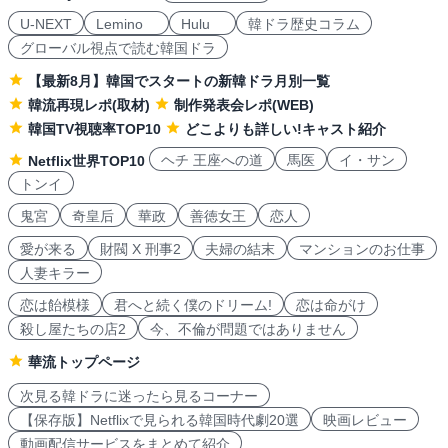
U-NEXT
Lemino
Hulu
韓ドラ歴史コラム
グローバル視点で読む韓国ドラ
【最新8月】韓国でスタートの新韓ドラ月別一覧
韓流再現レポ(取材)
制作発表会レポ(WEB)
韓国TV視聴率TOP10
どこよりも詳しい!キャスト紹介
ヘチ 王座への道
馬医
イ・サン
Netflix世界TOP10
トンイ
鬼宮
奇皇后
華政
善徳女王
恋人
愛が来る
財閥 X 刑事2
夫婦の結末
マンションのお仕事
人妻キラー
恋は飴模様
君へと続く僕のドリーム!
恋は命がけ
殺し屋たちの店2
今、不倫が問題ではありません
華流トップページ
次見る韓ドラに迷ったら見るコーナー
【保存版】Netflixで見られる韓国時代劇20選
映画レビュー
動画配信サービスをまとめて紹介