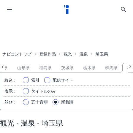
ナビコントップ
登録作品
観光
温泉
埼玉県
田県
山形県
福島県
茨城県
栃木県
群馬県
埼
絞込
：
索引
配信サイト
表示
：
タイトルのみ
並び
：
五十音順
新着順
観光 - 温泉 - 埼玉県