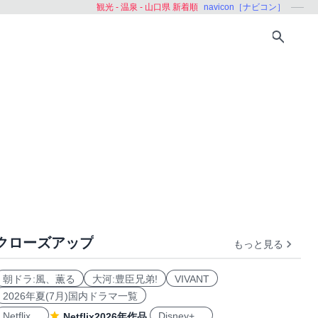
観光 - 温泉 - 山口県 新着順
navicon［ナビコン］
クローズアップ
もっと見る
徳島県
香川県
愛媛県
福岡県
佐賀県
長崎県
朝ドラ:風、薫る
大河:豊臣兄弟!
VIVANT
2026年夏(7月)国内ドラマ一覧
Netflix
Disney+
Netflix2026年作品