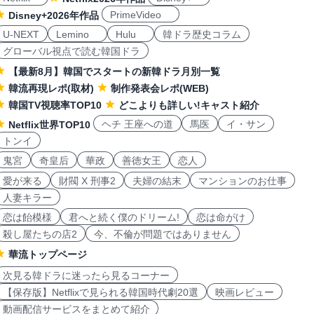
PrimeVideo
Disney+2026年作品
U-NEXT
Lemino
Hulu
韓ドラ歴史コラム
グローバル視点で読む韓国ドラ
【最新8月】韓国でスタートの新韓ドラ月別一覧
韓流再現レポ(取材)
制作発表会レポ(WEB)
韓国TV視聴率TOP10
どこよりも詳しい!キャスト紹介
ヘチ 王座への道
馬医
イ・サン
Netflix世界TOP10
トンイ
鬼宮
奇皇后
華政
善徳女王
恋人
愛が来る
財閥 X 刑事2
夫婦の結末
マンションのお仕事
人妻キラー
恋は飴模様
君へと続く僕のドリーム!
恋は命がけ
殺し屋たちの店2
今、不倫が問題ではありません
華流トップページ
次見る韓ドラに迷ったら見るコーナー
【保存版】Netflixで見られる韓国時代劇20選
映画レビュー
動画配信サービスをまとめて紹介