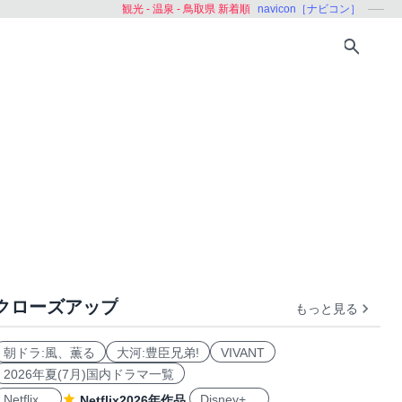
観光 - 温泉 - 鳥取県 新着順
navicon［ナビコン］
クローズアップ
もっと見る
島根県
岡山県
広島県
山口県
徳島県
香川県
朝ドラ:風、薫る
大河:豊臣兄弟!
VIVANT
2026年夏(7月)国内ドラマ一覧
Netflix
Disney+
Netflix2026年作品