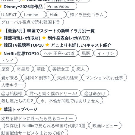
PrimeVideo
Disney+2026年作品
U-NEXT
Lemino
Hulu
韓ドラ歴史コラム
グローバル視点で読む韓国ドラ
【最新8月】韓国でスタートの新韓ドラ月別一覧
韓流再現レポ(取材)
制作発表会レポ(WEB)
韓国TV視聴率TOP10
どこよりも詳しい!キャスト紹介
ヘチ 王座への道
馬医
イ・サン
Netflix世界TOP10
トンイ
鬼宮
奇皇后
華政
善徳女王
恋人
愛が来る
財閥 X 刑事2
夫婦の結末
マンションのお仕事
人妻キラー
恋は飴模様
君へと続く僕のドリーム!
恋は命がけ
殺し屋たちの店2
今、不倫が問題ではありません
華流トップページ
次見る韓ドラに迷ったら見るコーナー
【保存版】Netflixで見られる韓国時代劇20選
映画レビュー
動画配信サービスをまとめて紹介