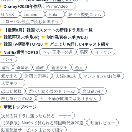
PrimeVideo
Disney+2026年作品
U-NEXT
Lemino
Hulu
韓ドラ歴史コラム
グローバル視点で読む韓国ドラ
【最新8月】韓国でスタートの新韓ドラ月別一覧
韓流再現レポ(取材)
制作発表会レポ(WEB)
韓国TV視聴率TOP10
どこよりも詳しい!キャスト紹介
ヘチ 王座への道
馬医
イ・サン
Netflix世界TOP10
トンイ
鬼宮
奇皇后
華政
善徳女王
恋人
愛が来る
財閥 X 刑事2
夫婦の結末
マンションのお仕事
人妻キラー
恋は飴模様
君へと続く僕のドリーム!
恋は命がけ
殺し屋たちの店2
今、不倫が問題ではありません
華流トップページ
次見る韓ドラに迷ったら見るコーナー
【保存版】Netflixで見られる韓国時代劇20選
映画レビュー
動画配信サービスをまとめて紹介