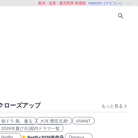
観光 - 温泉 - 鹿児島県 新着順
navicon［ナビコン］
クローズアップ
もっと見る
朝ドラ:風、薫る
大河:豊臣兄弟!
VIVANT
2026年夏(7月)国内ドラマ一覧
Netflix
Disney+
Netflix2026年作品