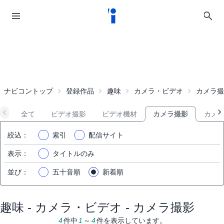
ナビコントップ
登録作品
趣味
カメラ・ビデオ
カメラ撮
全て
ビデオ撮影
ビデオ機材
カメラ撮影
カメ
絞込
：
索引
配信サイト
表示
：
タイトルのみ
並び
：
五十音順
新着順
趣味 - カメラ・ビデオ - カメラ撮影
4
件中
1
～
4
件を表示しています。