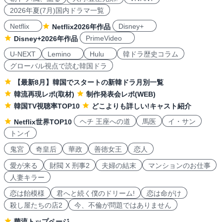
2026年夏(7月)国内ドラマ一覧
Netflix
Disney+
Netflix2026年作品
PrimeVideo
Disney+2026年作品
U-NEXT
Lemino
Hulu
韓ドラ歴史コラム
グローバル視点で読む韓国ドラ
【最新8月】韓国でスタートの新韓ドラ月別一覧
韓流再現レポ(取材)
制作発表会レポ(WEB)
韓国TV視聴率TOP10
どこよりも詳しい!キャスト紹介
ヘチ 王座への道
馬医
イ・サン
Netflix世界TOP10
トンイ
鬼宮
奇皇后
華政
善徳女王
恋人
愛が来る
財閥 X 刑事2
夫婦の結末
マンションのお仕事
人妻キラー
恋は飴模様
君へと続く僕のドリーム!
恋は命がけ
殺し屋たちの店2
今、不倫が問題ではありません
華流トップページ