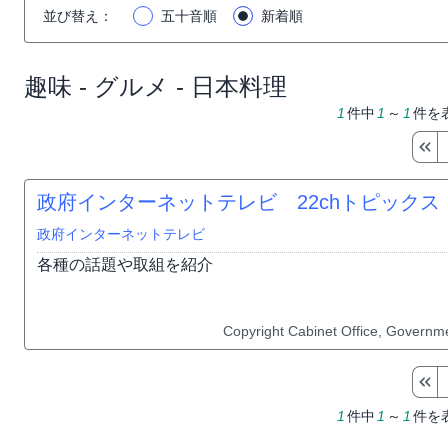
並び替え
：
五十音順
新着順
趣味 - グルメ - 日本料理
1
件中
1
～
1
件を
政府インターネットテレビ 22chトピックス（
政府インターネットテレビ
各種の話題や取組を紹介
Copyright Cabinet Office, Governme
1
件中
1
～
1
件を