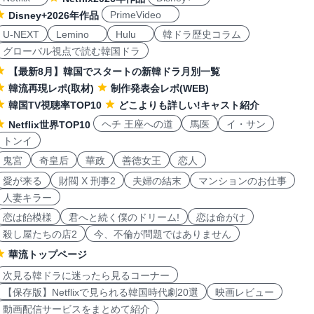
PrimeVideo
Disney+2026年作品
U-NEXT
Lemino
Hulu
韓ドラ歴史コラム
グローバル視点で読む韓国ドラ
【最新8月】韓国でスタートの新韓ドラ月別一覧
韓流再現レポ(取材)
制作発表会レポ(WEB)
韓国TV視聴率TOP10
どこよりも詳しい!キャスト紹介
ヘチ 王座への道
馬医
イ・サン
Netflix世界TOP10
トンイ
鬼宮
奇皇后
華政
善徳女王
恋人
愛が来る
財閥 X 刑事2
夫婦の結末
マンションのお仕事
人妻キラー
恋は飴模様
君へと続く僕のドリーム!
恋は命がけ
殺し屋たちの店2
今、不倫が問題ではありません
華流トップページ
次見る韓ドラに迷ったら見るコーナー
【保存版】Netflixで見られる韓国時代劇20選
映画レビュー
動画配信サービスをまとめて紹介