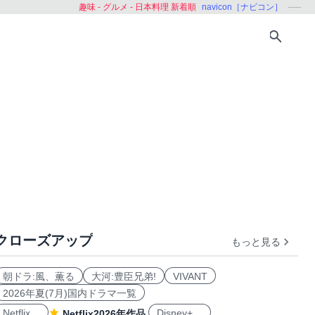
趣味 - グルメ - 日本料理 新着順
navicon［ナビコン］
クローズアップ
もっと見る
イン
日本酒
スウィーツ
その他
朝ドラ:風、薫る
大河:豊臣兄弟!
VIVANT
2026年夏(7月)国内ドラマ一覧
Netflix
Disney+
Netflix2026年作品