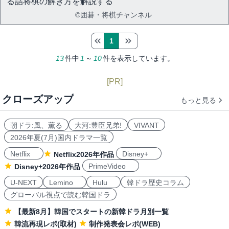
る詰将棋の解き方を解説する
©囲碁・将棋チャンネル
1
13
件中
1
～
10
件を表示しています。
[PR]
クローズアップ
もっと見る
朝ドラ:風、薫る
大河:豊臣兄弟!
VIVANT
2026年夏(7月)国内ドラマ一覧
Netflix
Disney+
Netflix2026年作品
PrimeVideo
Disney+2026年作品
U-NEXT
Lemino
Hulu
韓ドラ歴史コラム
グローバル視点で読む韓国ドラ
【最新8月】韓国でスタートの新韓ドラ月別一覧
韓流再現レポ(取材)
制作発表会レポ(WEB)