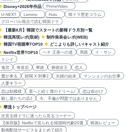
PrimeVideo
Disney+2026年作品
U-NEXT
Lemino
Hulu
韓ドラ歴史コラム
グローバル視点で読む韓国ドラ
【最新8月】韓国でスタートの新韓ドラ月別一覧
韓流再現レポ(取材)
制作発表会レポ(WEB)
韓国TV視聴率TOP10
どこよりも詳しい!キャスト紹介
ヘチ 王座への道
馬医
イ・サン
Netflix世界TOP10
トンイ
鬼宮
奇皇后
華政
善徳女王
恋人
愛が来る
財閥 X 刑事2
夫婦の結末
マンションのお仕事
人妻キラー
恋は飴模様
君へと続く僕のドリーム!
恋は命がけ
殺し屋たちの店2
今、不倫が問題ではありません
華流トップページ
次見る韓ドラに迷ったら見るコーナー
【保存版】Netflixで見られる韓国時代劇20選
映画レビュー
動画配信サービスをまとめて紹介