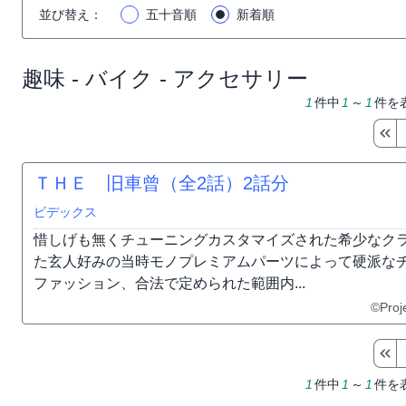
並び替え
：
五十音順
新着順
趣味 - バイク - アクセサリー
1
件中
1
～
1
件を
ＴＨＥ 旧車曾（全2話）
2話分
ビデックス
惜しげも無くチューニングカスタマイズされた希少なク
た玄人好みの当時モノプレミアムパーツによって硬派な
ファッション、合法で定められた範囲内...
©Proj
1
件中
1
～
1
件を