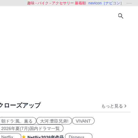
趣味 - バイク - アクセサリー 新着順
navicon［ナビコン］
クローズアップ
もっと見る
朝ドラ:風、薫る
大河:豊臣兄弟!
VIVANT
2026年夏(7月)国内ドラマ一覧
Netflix
Disney+
Netflix2026年作品