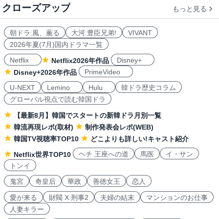
クローズアップ
もっと見る
朝ドラ:風、薫る
大河:豊臣兄弟!
VIVANT
2026年夏(7月)国内ドラマ一覧
Netflix
Disney+
Netflix2026年作品
PrimeVideo
Disney+2026年作品
U-NEXT
Lemino
Hulu
韓ドラ歴史コラム
グローバル視点で読む韓国ドラ
【最新8月】韓国でスタートの新韓ドラ月別一覧
韓流再現レポ(取材)
制作発表会レポ(WEB)
韓国TV視聴率TOP10
どこよりも詳しい!キャスト紹介
ヘチ 王座への道
馬医
イ・サン
Netflix世界TOP10
トンイ
鬼宮
奇皇后
華政
善徳女王
恋人
愛が来る
財閥 X 刑事2
夫婦の結末
マンションのお仕事
人妻キラー