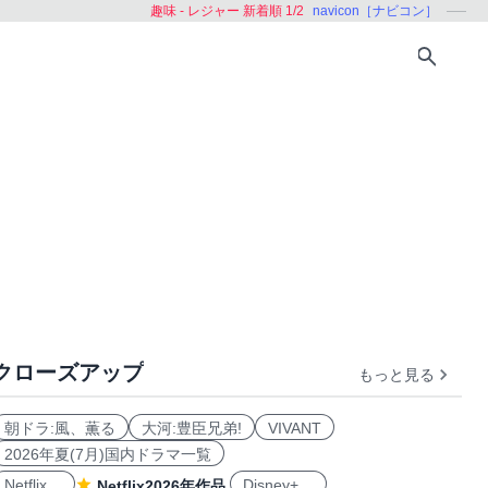
趣味 - レジャー 新着順 1/2
navicon［ナビコン］
クローズアップ
もっと見る
朝ドラ:風、薫る
大河:豊臣兄弟!
VIVANT
2026年夏(7月)国内ドラマ一覧
Netflix
Disney+
Netflix2026年作品