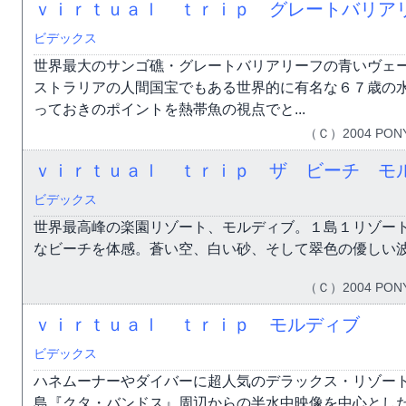
ｖｉｒｔｕａｌ ｔｒｉｐ グレートバリア
ビデックス
世界最大のサンゴ礁・グレートバリアリーフの青いヴェ
ストラリアの人間国宝でもある世界的に有名な６７歳の
っておきのポイントを熱帯魚の視点でと...
（Ｃ）2004 PONY
ｖｉｒｔｕａｌ ｔｒｉｐ ザ ビーチ モ
ビデックス
世界最高峰の楽園リゾート、モルディブ。１島１リゾー
なビーチを体感。蒼い空、白い砂、そして翠色の優しい
（Ｃ）2004 PONY
ｖｉｒｔｕａｌ ｔｒｉｐ モルディブ
ビデックス
ハネムーナーやダイバーに超人気のデラックス・リゾー
島『クタ・バンドス』周辺からの半水中映像を中心とし