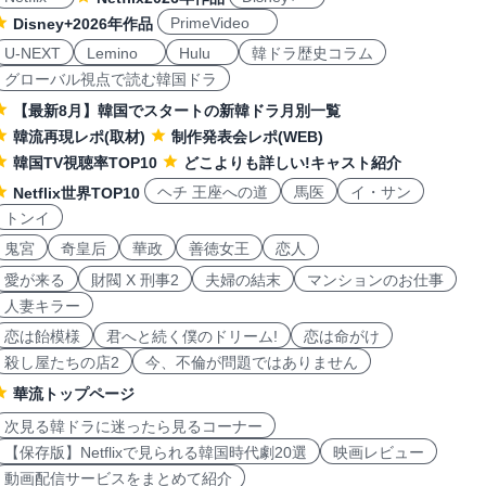
PrimeVideo
Disney+2026年作品
U-NEXT
Lemino
Hulu
韓ドラ歴史コラム
グローバル視点で読む韓国ドラ
【最新8月】韓国でスタートの新韓ドラ月別一覧
韓流再現レポ(取材)
制作発表会レポ(WEB)
韓国TV視聴率TOP10
どこよりも詳しい!キャスト紹介
ヘチ 王座への道
馬医
イ・サン
Netflix世界TOP10
トンイ
鬼宮
奇皇后
華政
善徳女王
恋人
愛が来る
財閥 X 刑事2
夫婦の結末
マンションのお仕事
人妻キラー
恋は飴模様
君へと続く僕のドリーム!
恋は命がけ
殺し屋たちの店2
今、不倫が問題ではありません
華流トップページ
次見る韓ドラに迷ったら見るコーナー
【保存版】Netflixで見られる韓国時代劇20選
映画レビュー
動画配信サービスをまとめて紹介