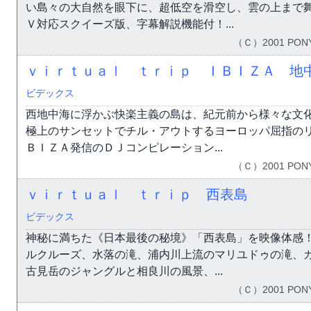
い島々の大自然を眼下に、超低空を滑空し、雲の上まで
Ｖ対応スクイーズ版、字幕解説機能付！...
（Ｃ）2001 PONY
ｖｉｒｔｕａｌ ｔｒｉｐ ＩＢＩＺＡ 地
ビデックス
西地中海に浮かぶ快楽主義の島は、紀元前から様々な文化
極上のサンセットでチル・アウトするヨーロッパ屈指の
ＢＩＺＡ発信のＤＪコンピレーション...
（Ｃ）2001 PONY
ｖｉｒｔｕａｌ ｔｒｉｐ 西表島
ビデックス
神秘に満ちた《日本最後の秘境》「西表島」を映像体感
ルクルーズ、水落の滝、浦内川上流のマリユドゥの滝、
古見岳のジャングルと相良川の風景、...
（Ｃ）2001 PONY