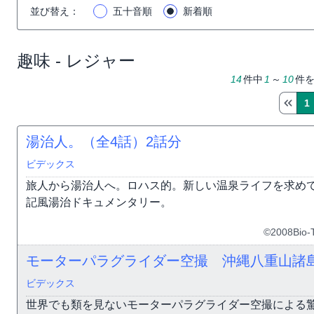
並び替え
：
五十音順
新着順
趣味 - レジャー
14
件中
1
～
10
件
1
湯治人。（全4話）
2話分
ビデックス
旅人から湯治人へ。ロハス的。新しい温泉ライフを求め
記風湯治ドキュメンタリー。
©2008Bio-T
モーターパラグライダー空撮 沖縄八重山諸
ビデックス
世界でも類を見ないモーターパラグライダー空撮による