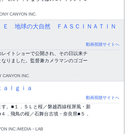
NY CANYON INC.
ＩＥ 地球の大自然 ＦＡＳＣＩＮＡＴＩＮ
動画視聴サイトへ
のレイトショーで公開され、その日以来チ
となりました。監督兼カメラマンのゴゴー
 CANYON INC.
ｔａｌｇｉａ
動画視聴サイトへ
ます。■１．ＳＬと桜／磐越西線桜屏風・新
■４．飛鳥の桜／石舞台古墳・奈良県■５．
ON INC./MEDIA・LAB