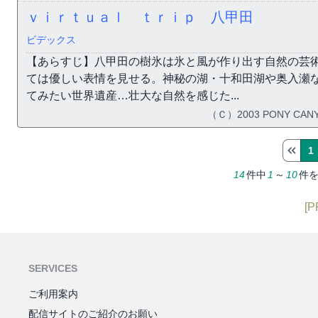
ｖｉｒｔｕａｌ ｔｒｉｐ 八甲田
ビデックス
【あらすじ】八甲田の樹氷は氷と風が作り出す自然の芸
ては優しい表情を見せる。神秘の湖・十和田湖や奥入瀬
てみたい世界遺産…壮大な自然を感じた...
（Ｃ）2003 PONY CANY
1
14
件中
1
～
10
件
[P
SERVICES
ご利用案内
配信サイトのご紹介のお願い