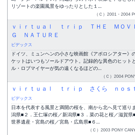
リゾートの楽園風景をゆったりとした１...
（Ｃ）2001・2004 PO
ｖｉｒｔｕａｌ ｔｒｉｐ ＴＨＥ ＭＯＶ
Ｇ ＮＡＴＵＲＥ
ビデックス
ドイツ、ミュンヘンの小さな映画館《アポロシアター》
ケットはいつもソールドアウト。記録的な異色のヒット
ル・ロブマイヤーが気の遠くなるほどの...
（Ｃ）2004 PONY
ｖｉｒｔｕａｌ ｔｒｉｐ さくら ｎｏｓ
ビデックス
日本を代表する風景と満開の桜を、南から北へ見て巡り
潟県■２．王仁塚の桜／新潟県■３．菜の花と桜／滋賀県
世界遺産・宮島の桜／宮島・広島県■６...
（Ｃ）2003 PONY CANY