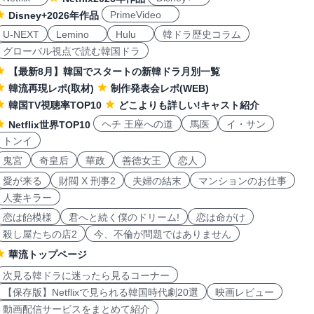
PrimeVideo
Disney+2026年作品
U-NEXT
Lemino
Hulu
韓ドラ歴史コラム
グローバル視点で読む韓国ドラ
【最新8月】韓国でスタートの新韓ドラ月別一覧
韓流再現レポ(取材)
制作発表会レポ(WEB)
韓国TV視聴率TOP10
どこよりも詳しい!キャスト紹介
ヘチ 王座への道
馬医
イ・サン
Netflix世界TOP10
トンイ
鬼宮
奇皇后
華政
善徳女王
恋人
愛が来る
財閥 X 刑事2
夫婦の結末
マンションのお仕事
人妻キラー
恋は飴模様
君へと続く僕のドリーム!
恋は命がけ
殺し屋たちの店2
今、不倫が問題ではありません
華流トップページ
次見る韓ドラに迷ったら見るコーナー
【保存版】Netflixで見られる韓国時代劇20選
映画レビュー
動画配信サービスをまとめて紹介