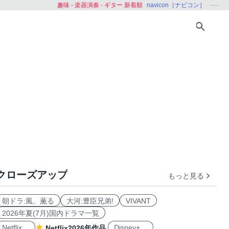
趣味 - 楽器演奏 - ギター 新着順
navicon［ナビコン］
クローズアップ
もっと見る
朝ドラ:風、薫る
大河:豊臣兄弟!
VIVANT
2026年夏(7月)国内ドラマ一覧
Netflix
Disney+
Netflix2026年作品