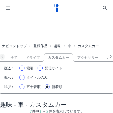
ナビコントップ
登録作品
趣味
車
カスタムカー
全て
ドライブ
カスタムカー
アクセサリー
カ
絞込
：
索引
配信サイト
表示
：
タイトルのみ
並び
：
五十音順
新着順
趣味 - 車 - カスタムカー
3
件中
1
～
3
件を表示しています。