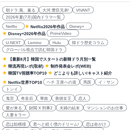
朝ドラ:風、薫る
大河:豊臣兄弟!
VIVANT
2026年夏(7月)国内ドラマ一覧
Netflix
Disney+
Netflix2026年作品
PrimeVideo
Disney+2026年作品
U-NEXT
Lemino
Hulu
韓ドラ歴史コラム
グローバル視点で読む韓国ドラ
【最新8月】韓国でスタートの新韓ドラ月別一覧
韓流再現レポ(取材)
制作発表会レポ(WEB)
韓国TV視聴率TOP10
どこよりも詳しい!キャスト紹介
ヘチ 王座への道
馬医
イ・サン
Netflix世界TOP10
トンイ
鬼宮
奇皇后
華政
善徳女王
恋人
愛が来る
財閥 X 刑事2
夫婦の結末
マンションのお仕事
人妻キラー
恋は飴模様
君へと続く僕のドリーム!
恋は命がけ