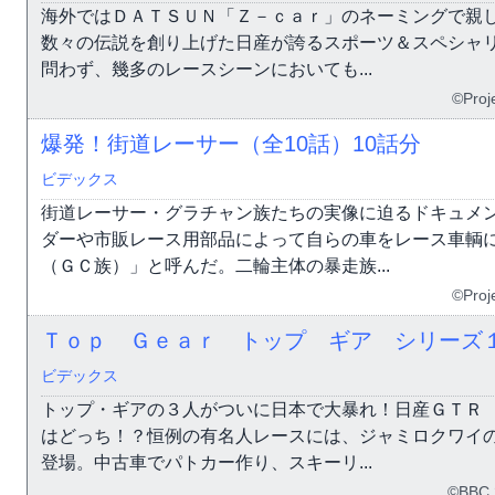
海外ではＤＡＴＳＵＮ「Ｚ－ｃａｒ」のネーミングで親
数々の伝説を創り上げた日産が誇るスポーツ＆スペシャ
問わず、幾多のレースシーンにおいても...
©Proj
爆発！街道レーサー（全10話）
10話分
ビデックス
街道レーサー・グラチャン族たちの実像に迫るドキュメ
ダーや市販レース用部品によって自らの車をレース車輌
（ＧＣ族）」と呼んだ。二輪主体の暴走族...
©Proj
Ｔｏｐ Ｇｅａｒ トップ ギア シリーズ
ビデックス
トップ・ギアの３人がついに日本で大暴れ！日産ＧＴＲ
はどっち！？恒例の有名人レースには、ジャミロクワイ
登場。中古車でパトカー作り、スキーリ...
©BBC 