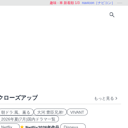
趣味 - 車 新着順 1/3
navicon［ナビコン］
クローズアップ
もっと見る
朝ドラ:風、薫る
大河:豊臣兄弟!
VIVANT
2026年夏(7月)国内ドラマ一覧
Netflix
Disney+
Netflix2026年作品