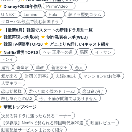
PrimeVideo
Disney+2026年作品
U-NEXT
Lemino
Hulu
韓ドラ歴史コラム
グローバル視点で読む韓国ドラ
【最新8月】韓国でスタートの新韓ドラ月別一覧
韓流再現レポ(取材)
制作発表会レポ(WEB)
韓国TV視聴率TOP10
どこよりも詳しい!キャスト紹介
ヘチ 王座への道
馬医
イ・サン
Netflix世界TOP10
トンイ
鬼宮
奇皇后
華政
善徳女王
恋人
愛が来る
財閥 X 刑事2
夫婦の結末
マンションのお仕事
人妻キラー
恋は飴模様
君へと続く僕のドリーム!
恋は命がけ
殺し屋たちの店2
今、不倫が問題ではありません
華流トップページ
次見る韓ドラに迷ったら見るコーナー
【保存版】Netflixで見られる韓国時代劇20選
映画レビュー
動画配信サービスをまとめて紹介