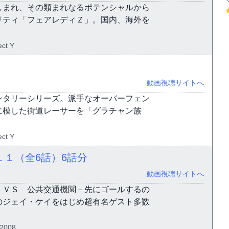
しまれ、その類まれなるポテンシャルから
リティ「フェアレディＺ」。国内、海外を
ect Y
動画視聴サイトへ
ンタリーシリーズ。派手なオーバーフェン
に模した街道レーサーを「グラチャン族
ect Y
１１（全6話）
6話分
動画視聴サイトへ
 ＶＳ 公共交通機関－先にゴールするの
のジェイ・ケイをはじめ超有名ゲスト多数
2008