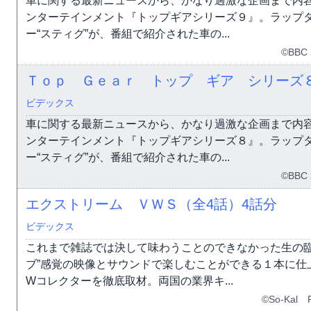
車に関する最新ニュースから、かなり過激な企画まで内
ンターテインメント『トップギアシリーズ９』。ラップ
ー“スティグ”が、番組で紹介された車の...
©BBC 
Ｔｏｐ Ｇｅａｒ トップ ギア シリーズ
ビデックス
車に関する最新ニュースから、かなり過激な企画まで内
ンターテインメント『トップギアシリーズ８』。ラップ
ー“スティグ”が、番組で紹介された車の...
©BBC 
エクストリーム ＶＷＳ（全4話）
4話分
ビデックス
これまで雑誌では決して味わうことのできなかった生の臨
ブ”感覚の映像とサウンドで楽しむことができる１本に仕
Wコレクターを徹底取材。両国の業界キ...
©So-Kal P