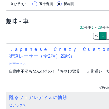
並び替え
：
五十音順
新着順
趣味 - 車
21
件中
1
～
10
件
1
Ｊａｐａｎｅｓｅ Ｃｒａｚｙ Ｃｕｓｔｏ
街道レーサー（全2話）
2話分
ビデックス
自動車不況もなんのその！『おやじ復活！！』街道レー
©Proj
甦るフェアレディＺの軌跡
ビデックス