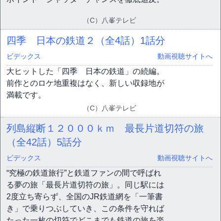
（C）八峯テレビ
四季 日本の鉄道２（全4話）
1話分
ビデックス
動画視聴サイトへ
大ヒットした「四季 日本の鉄道」の続編。
前作とのロケ地重複はなく、新しい収録地が
満載です。
（C）八峯テレビ
列島縦断１２０００ｋｍ 最長片道切符の旅
（全42話）
5話分
ビデックス
動画視聴サイトへ
“究極の鉄道旅行”と鉄道ファンの間で呼ばれ
る夢の旅「最長片道切符の旅」。同じ駅には
2度立ち寄らず、全国のJR鉄道網を「一筆書
き」で乗りつぶしていき、この条件を守れば
たった一枚の切符でどこまでも鉄道の旅を楽