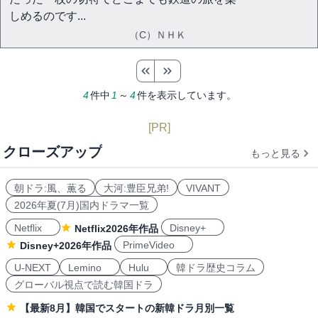
しめるのです...
（C）ＮＨＫ
4
件中
1
～
4
件を表示しています。
[PR]
クローズアップ
もっと見る
朝ドラ:風、薫る
大河:豊臣兄弟!
VIVANT
2026年夏(7月)国内ドラマ一覧
Netflix
Disney+
Netflix2026年作品
PrimeVideo
Disney+2026年作品
U-NEXT
Lemino
Hulu
韓ドラ歴史コラム
グローバル視点で読む韓国ドラ
【最新8月】韓国でスタートの新韓ドラ月別一覧