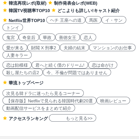
韓流再現レポ(取材)
制作発表会レポ(WEB)
韓国TV視聴率TOP10
どこよりも詳しい!キャスト紹介
ヘチ 王座への道
馬医
イ・サン
Netflix世界TOP10
トンイ
鬼宮
奇皇后
華政
善徳女王
恋人
愛が来る
財閥 X 刑事2
夫婦の結末
マンションのお仕事
人妻キラー
恋は飴模様
君へと続く僕のドリーム!
恋は命がけ
殺し屋たちの店2
今、不倫が問題ではありません
華流トップページ
次見る韓ドラに迷ったら見るコーナー
【保存版】Netflixで見られる韓国時代劇20選
映画レビュー
動画配信サービスをまとめて紹介
もっと見る>>
アクセスランキング