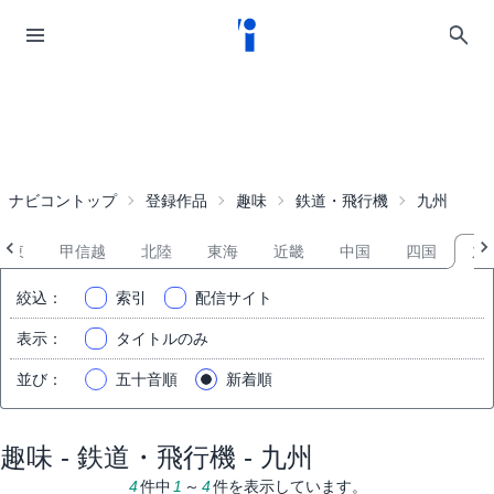
ナビコントップ
登録作品
趣味
鉄道・飛行機
九州
関東
甲信越
北陸
東海
近畿
中国
四国
九
絞込
：
索引
配信サイト
表示
：
タイトルのみ
並び
：
五十音順
新着順
趣味 - 鉄道・飛行機 - 九州
4
件中
1
～
4
件を表示しています。