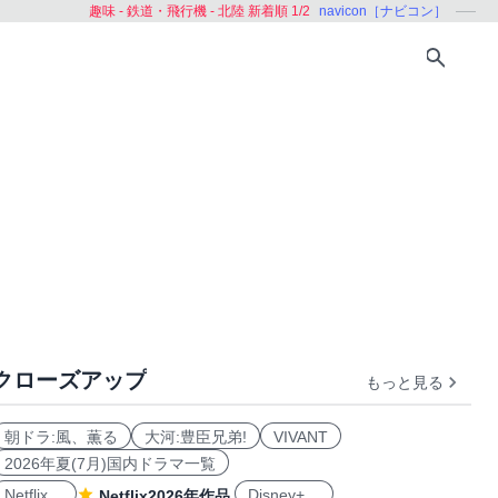
趣味 - 鉄道・飛行機 - 北陸 新着順 1/2
navicon［ナビコン］
クローズアップ
もっと見る
機
旅客機
朝ドラ:風、薫る
大河:豊臣兄弟!
VIVANT
2026年夏(7月)国内ドラマ一覧
Netflix
Disney+
Netflix2026年作品