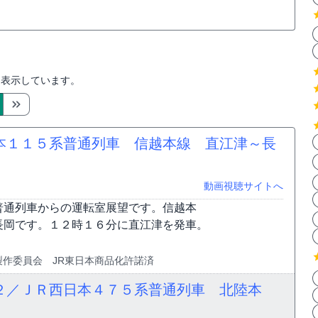
を表示しています。
本１１５系普通列車 信越本線 直江津～長
動画視聴サイトへ
普通列車からの運転室展望です。信越本
長岡です。１２時１６分に直江津を発車。
ァイル製作委員会 JR東日本商品化許諾済
２／ＪＲ西日本４７５系普通列車 北陸本