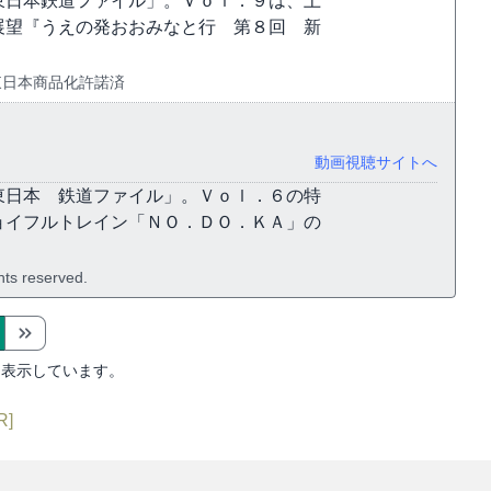
東日本鉄道ファイル」。Ｖｏｌ．９は、上
展望『うえの発おおみなと行 第８回 新
 JR東日本商品化許諾済
動画視聴サイトへ
東日本 鉄道ファイル」。Ｖｏｌ．６の特
ョイフルトレイン「ＮＯ．ＤＯ．ＫＡ」の
ghts reserved.
を表示しています。
R]