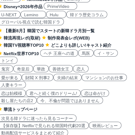
PrimeVideo
Disney+2026年作品
U-NEXT
Lemino
Hulu
韓ドラ歴史コラム
グローバル視点で読む韓国ドラ
【最新8月】韓国でスタートの新韓ドラ月別一覧
韓流再現レポ(取材)
制作発表会レポ(WEB)
韓国TV視聴率TOP10
どこよりも詳しい!キャスト紹介
ヘチ 王座への道
馬医
イ・サン
Netflix世界TOP10
トンイ
鬼宮
奇皇后
華政
善徳女王
恋人
愛が来る
財閥 X 刑事2
夫婦の結末
マンションのお仕事
人妻キラー
恋は飴模様
君へと続く僕のドリーム!
恋は命がけ
殺し屋たちの店2
今、不倫が問題ではありません
華流トップページ
次見る韓ドラに迷ったら見るコーナー
【保存版】Netflixで見られる韓国時代劇20選
映画レビュー
動画配信サービスをまとめて紹介