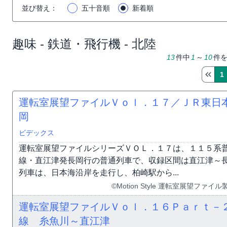
並び替え
：
五十音順
新着順
趣味 - 鉄道・飛行機 - 北陸
13
件中
1
～
10
件
1
運転室展望ファイルＶｏｌ．１７／ＪＲ東日
岡
ビデックス
運転室展望ファイルシリーズＶＯＬ．１７は、１１５系
線・直江津発長岡行の普通列車で、収録区間は直江津～
列車は、日本海沿岸を走行し、柏崎駅から...
©Motion Style 運転室展望フ
運転室展望ファイルＶｏｌ．１６Ｐａｒｔ－
線 糸魚川～直江津