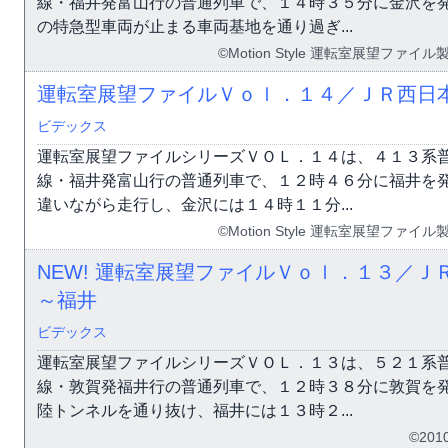
線・福井発富山行の普通列車で、１４時３５分に金沢を
の特急型車両が止まる車両基地を通り過ぎ...
©Motion Style 運転室展望フ
運転室展望ファイルＶｏｌ．１４／ＪＲ西日
ビデックス
運転室展望ファイルシリーズＶＯＬ．１４は、４１３系
線・福井発富山行の普通列車で、１２時４６分に福井を
違いながら走行し、金沢には１４時１１分...
©Motion Style 運転室展望フ
NEW! 運転室展望ファイルＶｏｌ．１３／
～福井
ビデックス
運転室展望ファイルシリーズＶＯＬ．１３は、５２１系
線・敦賀発福井行の普通列車で、１２時３８分に敦賀を
陸トンネルを通り抜け、福井には１３時２...
©201