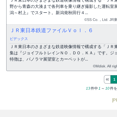
ＪＲ東日本のさまざまな鉄道映像情報で構成する「ＪＲ
野から青森の大湊まで各列車を乗り継ぎ撮影した運転室
潟～村上』でスタート。新潟発秋田行４...
©SS Co.，Ltd.
ＪＲ東日本鉄道ファイルＶｏｌ．６
ビデックス
ＪＲ東日本のさまざまな鉄道映像情報で構成する「ＪＲ
集は『ジョイフルトレインＮＯ．ＤＯ．ＫＡ』です。ジ
特徴は、パノラマ展望室とカーペットが...
©Mdisk. All ri
1
13
件中
1
～
10
件
[P