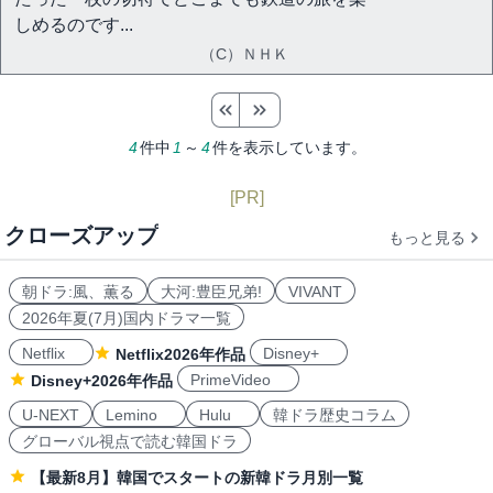
しめるのです...
（C）ＮＨＫ
4
件中
1
～
4
件を表示しています。
[PR]
クローズアップ
もっと見る
朝ドラ:風、薫る
大河:豊臣兄弟!
VIVANT
2026年夏(7月)国内ドラマ一覧
Netflix
Disney+
Netflix2026年作品
PrimeVideo
Disney+2026年作品
U-NEXT
Lemino
Hulu
韓ドラ歴史コラム
グローバル視点で読む韓国ドラ
【最新8月】韓国でスタートの新韓ドラ月別一覧