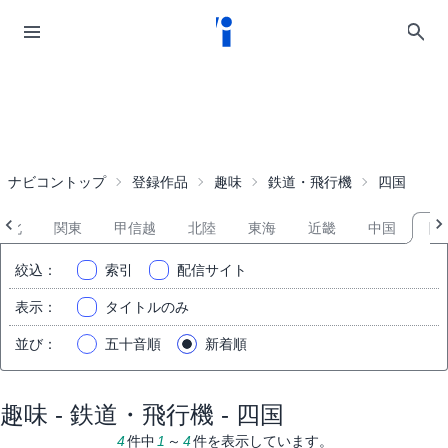
ナビコントップ
登録作品
趣味
鉄道・飛行機
四国
東北
関東
甲信越
北陸
東海
近畿
中国
四
絞込
：
索引
配信サイト
表示
：
タイトルのみ
並び
：
五十音順
新着順
趣味 - 鉄道・飛行機 - 四国
4
件中
1
～
4
件を表示しています。