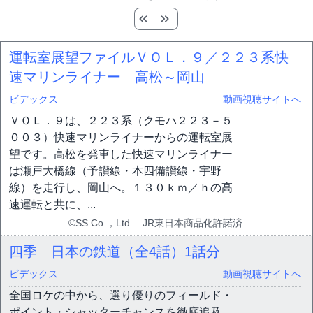
運転室展望ファイルＶＯＬ．９／２２３系快
速マリンライナー 高松～岡山
ビデックス
動画視聴サイトへ
ＶＯＬ．９は、２２３系（クモハ２２３－５
００３）快速マリンライナーからの運転室展
望です。高松を発車した快速マリンライナー
は瀬戸大橋線（予讃線・本四備讃線・宇野
線）を走行し、岡山へ。１３０ｋｍ／ｈの高
速運転と共に、...
©SS Co.，Ltd. JR東日本商品化許諾済
四季 日本の鉄道（全4話）
1話分
ビデックス
動画視聴サイトへ
全国ロケの中から、選り優りのフィールド・
ポイント・シャッターチャンスを徹底追及。