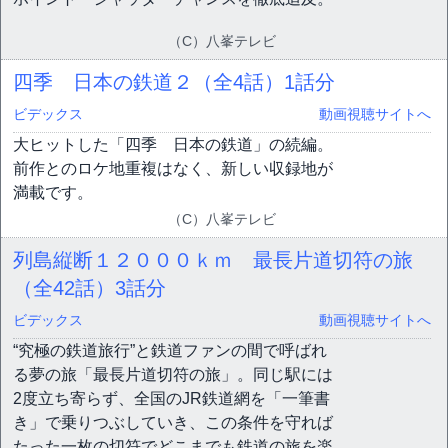
（C）八峯テレビ
四季 日本の鉄道２（全4話）
1話分
ビデックス
動画視聴サイトへ
大ヒットした「四季 日本の鉄道」の続編。
前作とのロケ地重複はなく、新しい収録地が
満載です。
（C）八峯テレビ
列島縦断１２０００ｋｍ 最長片道切符の旅
（全42話）
3話分
ビデックス
動画視聴サイトへ
“究極の鉄道旅行”と鉄道ファンの間で呼ばれ
る夢の旅「最長片道切符の旅」。同じ駅には
2度立ち寄らず、全国のJR鉄道網を「一筆書
き」で乗りつぶしていき、この条件を守れば
たった一枚の切符でどこまでも鉄道の旅を楽