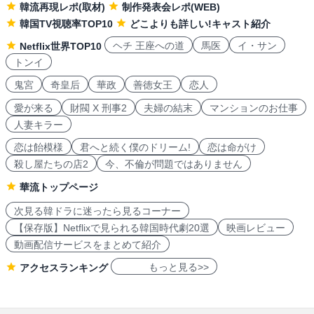
韓流再現レポ(取材)
制作発表会レポ(WEB)
韓国TV視聴率TOP10
どこよりも詳しい!キャスト紹介
ヘチ 王座への道
馬医
イ・サン
Netflix世界TOP10
トンイ
鬼宮
奇皇后
華政
善徳女王
恋人
愛が来る
財閥 X 刑事2
夫婦の結末
マンションのお仕事
人妻キラー
恋は飴模様
君へと続く僕のドリーム!
恋は命がけ
殺し屋たちの店2
今、不倫が問題ではありません
華流トップページ
次見る韓ドラに迷ったら見るコーナー
【保存版】Netflixで見られる韓国時代劇20選
映画レビュー
動画配信サービスをまとめて紹介
もっと見る>>
アクセスランキング