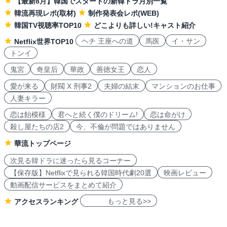
【最新8月】韓国でスタートの新韓ドラ月別一覧
韓流再現レポ(取材)
制作発表会レポ(WEB)
韓国TV視聴率TOP10
どこよりも詳しい!キャスト紹介
ヘチ 王座への道
馬医
イ・サン
Netflix世界TOP10
トンイ
鬼宮
奇皇后
華政
善徳女王
恋人
愛が来る
財閥 X 刑事2
夫婦の結末
マンションのお仕事
人妻キラー
恋は飴模様
君へと続く僕のドリーム!
恋は命がけ
殺し屋たちの店2
今、不倫が問題ではありません
華流トップページ
次見る韓ドラに迷ったら見るコーナー
【保存版】Netflixで見られる韓国時代劇20選
映画レビュー
動画配信サービスをまとめて紹介
もっと見る>>
アクセスランキング