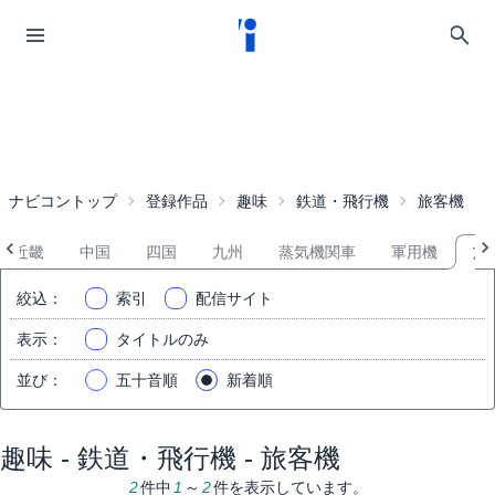
ナビコントップ
登録作品
趣味
鉄道・飛行機
旅客機
近畿
中国
四国
九州
蒸気機関車
軍用機
旅
絞込
：
索引
配信サイト
表示
：
タイトルのみ
並び
：
五十音順
新着順
趣味 - 鉄道・飛行機 - 旅客機
2
件中
1
～
2
件を表示しています。