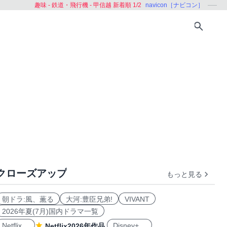
趣味 - 鉄道・飛行機 - 甲信越 新着順 1/2
navicon［ナビコン］
クローズアップ
もっと見る
機
旅客機
朝ドラ:風、薫る
大河:豊臣兄弟!
VIVANT
2026年夏(7月)国内ドラマ一覧
Netflix
Disney+
Netflix2026年作品