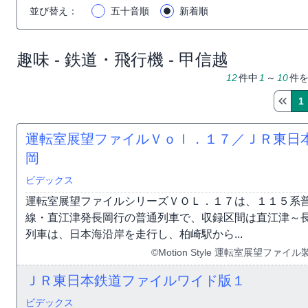
並び替え
：
五十音順
新着順
趣味 - 鉄道・飛行機 - 甲信越
12
件中
1
～
10
件
1
運転室展望ファイルＶｏｌ．１７／ＪＲ東日
岡
ビデックス
運転室展望ファイルシリーズＶＯＬ．１７は、１１５系
線・直江津発長岡行の普通列車で、収録区間は直江津～
列車は、日本海沿岸を走行し、柏崎駅から...
©Motion Style 運転室展望フ
ＪＲ東日本鉄道ファイルワイド版１
ビデックス