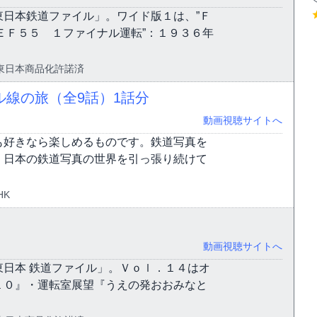
日本鉄道ファイル」。ワイド版１は、”Ｆ
 ＥＦ５５ １ファイナル運転”：１９３６年
 JR東日本商品化許諾済
ル線の旅（全9話）
1話分
動画視聴サイトへ
も好きなら楽しめるものです。鉄道写真を
。日本の鉄道写真の世界を引っ張り続けて
HK
動画視聴サイトへ
日本 鉄道ファイル」。Ｖｏｌ．１４はオ
１０』・運転室展望『うえの発おおみなと