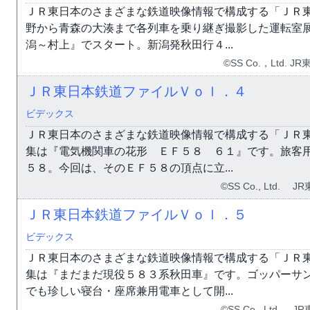
ＪＲ東日本のさまざまな鉄道映像情報で構成する「ＪＲ
野から青森の大湊まで各列車を乗り継ぎ撮影した運転室
潟～村上』でスタート。新潟発秋田行４...
©SS Co.，Ltd.
ＪＲ東日本鉄道ファイルＶｏｌ．４
ビデックス
ＪＲ東日本のさまざまな鉄道映像情報で構成する「ＪＲ
集は『電気機関車の花形 ＥＦ５８ ６１』です。旅客
５８。今回は、そのＥＦ５８の頂点に立...
©SS Co., Ltd.
ＪＲ東日本鉄道ファイルＶｏｌ．５
ビデックス
ＪＲ東日本のさまざまな鉄道映像情報で構成する「ＪＲ
集は『まだまだ現役５８３系秋田車』です。ゴッパーサ
でも珍しい寝台・座席兼用電車として開...
©SS Co., Ltd.