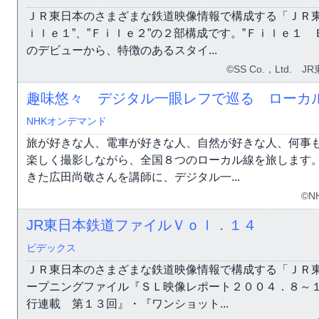
ＪＲ東日本のさまざまな鉄道映像情報で構成する「ＪＲ東
ｉｌｅ１”、”Ｆｉｌｅ２”の２部構成です。”Ｆｉｌｅ１
のデビューから、特徴のあるスタイ...
©SS Co.，Ltd.
趣味悠々 デジタル一眼レフで巡る ローカ
NHKオンデマンド
旅が好きな人、電車が好きな人、自然が好きな人、何事
楽しく撮影しながら、全国８つのローカル線を旅します
きた広田尚敬さんを講師に、デジタル一...
©N
JR東日本鉄道ファイルＶｏｌ．１４
ビデックス
ＪＲ東日本のさまざまな鉄道映像情報で構成する「ＪＲ東
ープニングファイル『ＳＬ映像レポート２００４．８～
行連載 第１３回』・『ワンショット...