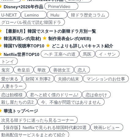
PrimeVideo
Disney+2026年作品
U-NEXT
Lemino
Hulu
韓ドラ歴史コラム
グローバル視点で読む韓国ドラ
【最新8月】韓国でスタートの新韓ドラ月別一覧
韓流再現レポ(取材)
制作発表会レポ(WEB)
韓国TV視聴率TOP10
どこよりも詳しい!キャスト紹介
ヘチ 王座への道
馬医
イ・サン
Netflix世界TOP10
トンイ
鬼宮
奇皇后
華政
善徳女王
恋人
愛が来る
財閥 X 刑事2
夫婦の結末
マンションのお仕事
人妻キラー
恋は飴模様
君へと続く僕のドリーム!
恋は命がけ
殺し屋たちの店2
今、不倫が問題ではありません
華流トップページ
次見る韓ドラに迷ったら見るコーナー
【保存版】Netflixで見られる韓国時代劇20選
映画レビュー
動画配信サービスをまとめて紹介