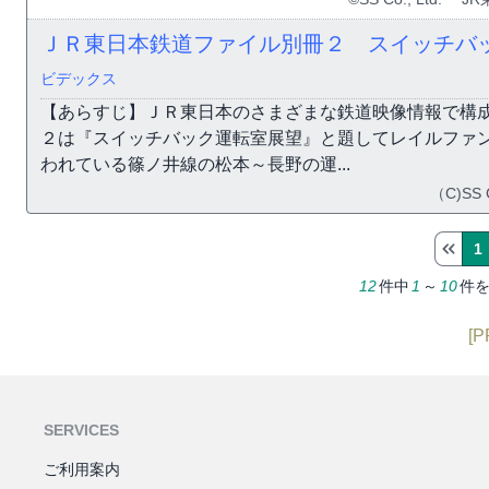
ＪＲ東日本鉄道ファイル別冊２ スイッチバ
ビデックス
【あらすじ】ＪＲ東日本のさまざまな鉄道映像情報で構成
２は『スイッチバック運転室展望』と題してレイルファ
われている篠ノ井線の松本～長野の運...
（C)SS C
1
12
件中
1
～
10
件
[P
SERVICES
ご利用案内