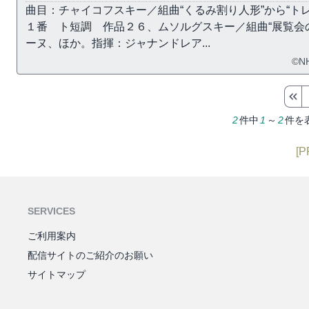
曲目：チャイコフスキー／組曲“くるみ割り人形”から“ト
１番 ト短調 作品２６、ムソルグスキー／組曲“展覧会
ーヌ、ほか。指揮：ジャナンドレア...
©N
2
件中
1
～
2
件を
[P
SERVICES
ご利用案内
配信サイトのご紹介のお願い
サイトマップ