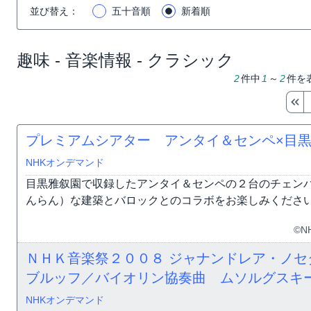
並び替え
：
五十音順
新着順
趣味 - 音楽情報 - クラシック
2
件中
1
～
2
件を
プレミアムシアター アンタイ＆センペ×目
NHKオンデマンド
目黒雅叙園で収録したアンタイ＆センペの２台のチェン
んらん）な建築とバロックとのコラボをお楽しみくださ
©N
ＮＨＫ音楽祭２００８ ジャナンドレア・ノ
ブルッフ／バイオリン協奏曲 ムソルグスキ
NHKオンデマンド