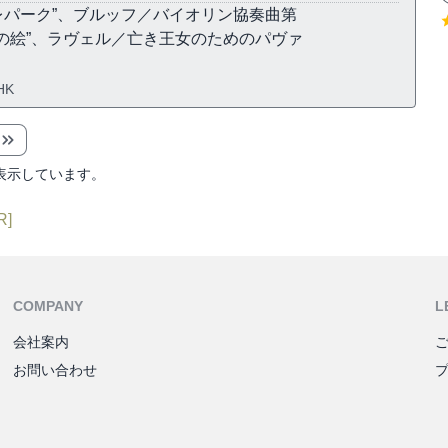
レパーク”、ブルッフ／バイオリン協奏曲第
の絵”、ラヴェル／亡き王女のためのパヴァ
HK
表示しています。
R]
COMPANY
L
会社案内
お問い合わせ