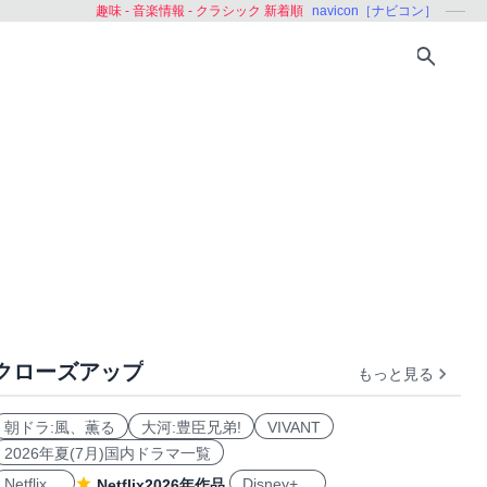
趣味 - 音楽情報 - クラシック 新着順
navicon［ナビコン］
クローズアップ
もっと見る
朝ドラ:風、薫る
大河:豊臣兄弟!
VIVANT
2026年夏(7月)国内ドラマ一覧
Netflix
Disney+
Netflix2026年作品