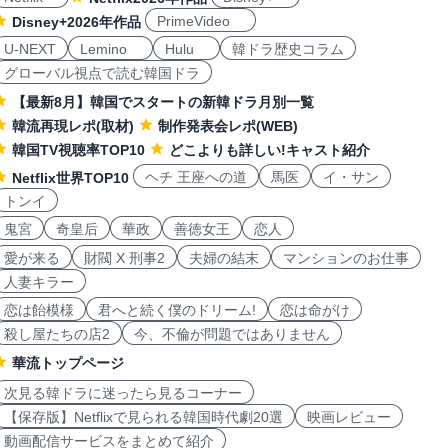
PrimeVideo
Disney+2026年作品
U-NEXT
Lemino
Hulu
韓ドラ歴史コラム
グローバル視点で読む韓国ドラ
【最新8月】韓国でスタートの新韓ドラ月別一覧
韓流再現レポ(取材)
制作発表会レポ(WEB)
韓国TV視聴率TOP10
どこよりも詳しい!キャスト紹介
ヘチ 王座への道
馬医
イ・サン
Netflix世界TOP10
トンイ
鬼宮
奇皇后
華政
善徳女王
恋人
愛が来る
財閥 X 刑事2
夫婦の結末
マンションのお仕事
人妻キラー
恋は飴模様
君へと続く僕のドリーム!
恋は命がけ
殺し屋たちの店2
今、不倫が問題ではありません
華流トップページ
次見る韓ドラに迷ったら見るコーナー
【保存版】Netflixで見られる韓国時代劇20選
映画レビュー
動画配信サービスをまとめて紹介