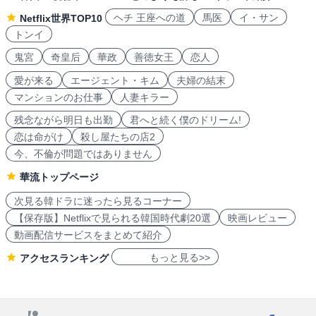
ヘチ 王座への道
馬医
イ・サン
Netflix世界TOP10
トンイ
鬼宮
奇皇后
華政
善徳女王
恋人
愛が来る
エージェント・キム
夫婦の結末
マンションのお仕事
人妻キラー
残念ながら明日も出勤
君へと続く僕のドリーム!
恋は命がけ
殺し屋たちの店2
今、不倫が問題ではありません
華流トップページ
次見る韓ドラに迷ったら見るコーナー
【保存版】Netflixで見られる韓国時代劇20選
映画レビュー
動画配信サービスをまとめて紹介
もっと見る>>
アクセスランキング