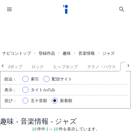
ナビコントップ
登録作品
趣味
音楽情報
ジャズ
Jポップ
ロック
ヒップホップ
テクノ・ハウス
ジ
絞込
：
索引
配信サイト
表示
：
タイトルのみ
並び
：
五十音順
新着順
趣味 - 音楽情報 - ジャズ
16
件中
1
～
10
件を表示しています。