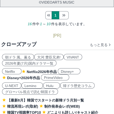
©VIDEOARTS MUSIC
1
16
件中
1
～
10
件を表示しています。
[PR]
クローズアップ
もっと見る
朝ドラ:風、薫る
大河:豊臣兄弟!
VIVANT
2026年夏(7月)国内ドラマ一覧
Netflix
Disney+
Netflix2026年作品
PrimeVideo
Disney+2026年作品
U-NEXT
Lemino
Hulu
韓ドラ歴史コラム
グローバル視点で読む韓国ドラ
【最新8月】韓国でスタートの新韓ドラ月別一覧
韓流再現レポ(取材)
制作発表会レポ(WEB)
韓国TV視聴率TOP10
どこよりも詳しい!キャスト紹介