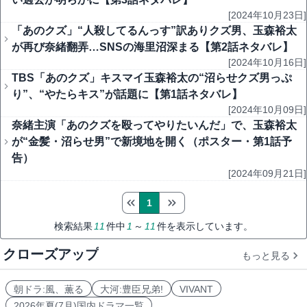
[2024年10月23日]
「あのクズ」“人殺してるんっす”訳ありクズ男、玉森裕太
が再び奈緒翻弄…SNSの海里沼深まる【第2話ネタバレ】
[2024年10月16日]
TBS「あのクズ」キスマイ玉森裕太の“沼らせクズ男っぷ
り”、“やたらキス”が話題に【第1話ネタバレ】
[2024年10月09日]
奈緒主演「あのクズを殴ってやりたいんだ」で、玉森裕太
が“金髪・沼らせ男”で新境地を開く（ポスター・第1話予
告）
[2024年09月21日]
1
検索結果
11
件中
1
～
11
件を表示しています。
クローズアップ
もっと見る
朝ドラ:風、薫る
大河:豊臣兄弟!
VIVANT
2026年夏(7月)国内ドラマ一覧