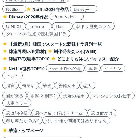
Netflix
Disney+
Netflix2026年作品
PrimeVideo
Disney+2026年作品
U-NEXT
Lemino
Hulu
韓ドラ歴史コラム
グローバル視点で読む韓国ドラ
【最新8月】韓国でスタートの新韓ドラ月別一覧
韓流再現レポ(取材)
制作発表会レポ(WEB)
韓国TV視聴率TOP10
どこよりも詳しい!キャスト紹介
ヘチ 王座への道
馬医
イ・サン
Netflix世界TOP10
トンイ
鬼宮
奇皇后
華政
善徳女王
恋人
愛が来る
財閥 X 刑事2
夫婦の結末
マンションのお仕事
人妻キラー
恋は飴模様
君へと続く僕のドリーム!
恋は命がけ
殺し屋たちの店2
今、不倫が問題ではありません
華流トップページ