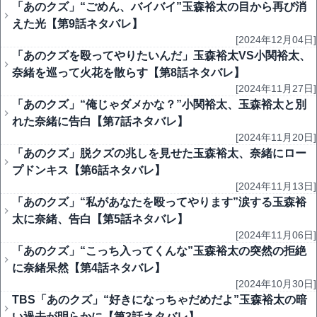
「あのクズ」“ごめん、バイバイ”玉森裕太の目から再び消
えた光【第9話ネタバレ】
[2024年12月04日]
「あのクズを殴ってやりたいんだ」玉森裕太VS小関裕太、
奈緒を巡って火花を散らす【第8話ネタバレ】
[2024年11月27日]
「あのクズ」“俺じゃダメかな？”小関裕太、玉森裕太と別
れた奈緒に告白【第7話ネタバレ】
[2024年11月20日]
「あのクズ」脱クズの兆しを見せた玉森裕太、奈緒にロー
プドンキス【第6話ネタバレ】
[2024年11月13日]
「あのクズ」“私があなたを殴ってやります”涙する玉森裕
太に奈緒、告白【第5話ネタバレ】
[2024年11月06日]
「あのクズ」“こっち入ってくんな”玉森裕太の突然の拒絶
に奈緒呆然【第4話ネタバレ】
[2024年10月30日]
TBS「あのクズ」“好きになっちゃだめだよ”玉森裕太の暗
い過去が明らかに【第3話ネタバレ】