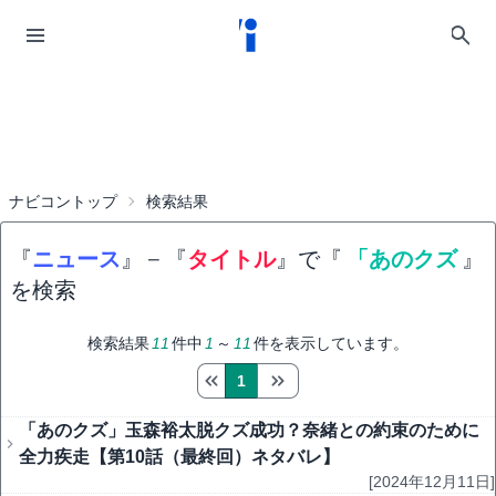
ナビコントップ
検索結果
『
ニュース
』
−
『
タイトル
』で『
「あのクズ
』
を検索
検索結果
11
件中
1
～
11
件を表示しています。
1
「あのクズ」玉森裕太脱クズ成功？奈緒との約束のために
全力疾走【第10話（最終回）ネタバレ】
[2024年12月11日]