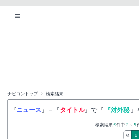
ナビコントップ
検索結果
『
ニュース
』
−
『
タイトル
』で『
『対外秘
』
検索結果
5
件中
1
～
5
1