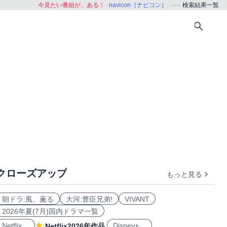
今見たい番組が、ある！
navicon［ナビコン］
検索結果一覧
クローズアップ
もっと見る
朝ドラ:風、薫る
大河:豊臣兄弟!
VIVANT
2026年夏(7月)国内ドラマ一覧
Netflix
Disney+
Netflix2026年作品