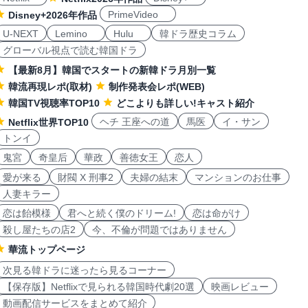
PrimeVideo
Disney+2026年作品
U-NEXT
Lemino
Hulu
韓ドラ歴史コラム
グローバル視点で読む韓国ドラ
【最新8月】韓国でスタートの新韓ドラ月別一覧
韓流再現レポ(取材)
制作発表会レポ(WEB)
韓国TV視聴率TOP10
どこよりも詳しい!キャスト紹介
ヘチ 王座への道
馬医
イ・サン
Netflix世界TOP10
トンイ
鬼宮
奇皇后
華政
善徳女王
恋人
愛が来る
財閥 X 刑事2
夫婦の結末
マンションのお仕事
人妻キラー
恋は飴模様
君へと続く僕のドリーム!
恋は命がけ
殺し屋たちの店2
今、不倫が問題ではありません
華流トップページ
次見る韓ドラに迷ったら見るコーナー
【保存版】Netflixで見られる韓国時代劇20選
映画レビュー
動画配信サービスをまとめて紹介