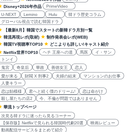
PrimeVideo
Disney+2026年作品
U-NEXT
Lemino
Hulu
韓ドラ歴史コラム
グローバル視点で読む韓国ドラ
【最新8月】韓国でスタートの新韓ドラ月別一覧
韓流再現レポ(取材)
制作発表会レポ(WEB)
韓国TV視聴率TOP10
どこよりも詳しい!キャスト紹介
ヘチ 王座への道
馬医
イ・サン
Netflix世界TOP10
トンイ
鬼宮
奇皇后
華政
善徳女王
恋人
愛が来る
財閥 X 刑事2
夫婦の結末
マンションのお仕事
人妻キラー
恋は飴模様
君へと続く僕のドリーム!
恋は命がけ
殺し屋たちの店2
今、不倫が問題ではありません
華流トップページ
次見る韓ドラに迷ったら見るコーナー
【保存版】Netflixで見られる韓国時代劇20選
映画レビュー
動画配信サービスをまとめて紹介