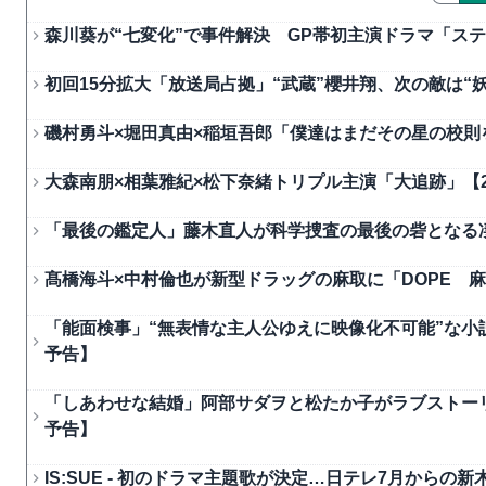
森川葵が“七変化”で事件解決 GP帯初主演ドラマ「ステ
初回15分拡大「放送局占拠」“武蔵”櫻井翔、次の敵は“妖
磯村勇斗×堀田真由×稲垣吾郎「僕達はまだその星の校則を
大森南朋×相葉雅紀×松下奈緒トリプル主演「大追跡」【2
「最後の鑑定人」藤木直人が科学捜査の最後の砦となる凄
髙橋海斗×中村倫也が新型ドラッグの麻取に「DOPE 麻
「能面検事」“無表情な主人公ゆえに映像化不可能”な小説
予告】
「しあわせな結婚」阿部サダヲと松たか子がラブストーリ
予告】
IS:SUE - 初のドラマ主題歌が決定…日テレ7月からの