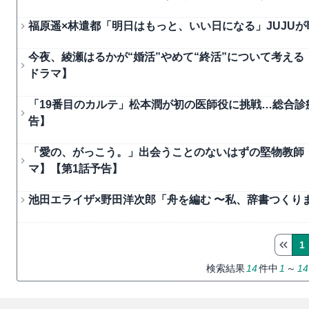
福原遥×林遣都「明日はもっと、いい日になる」JUJUが
今夜、綾瀬はるかが“婚活”やめて“終活”について考える
ドラマ】
「19番目のカルテ」松本潤が初の医師役に挑戦…総合診
告】
「愛の、がっこう。」出会うことのないはずの堅物教師・
マ】【第1話予告】
池田エライザ×野田洋次郎「舟を編む 〜私、辞書つくりま
1
検索結果
14
件中
1
～
14