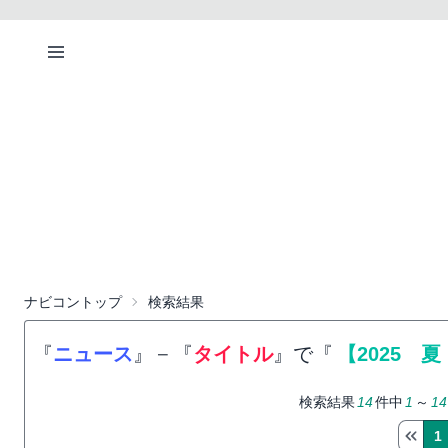
ナビコントップ
検索結果
『
ニュース
』
−
『
タイトル
』で『
【2025 
検索結果
14
件中
1
～
14
1