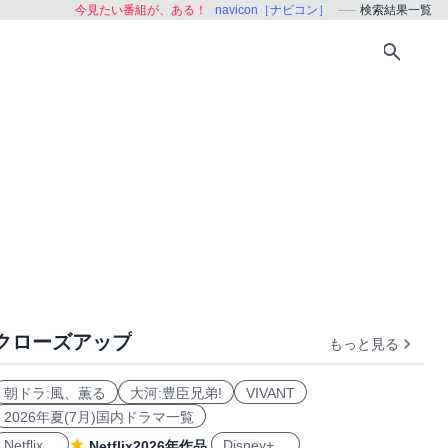
今見たい番組が、ある！
navicon［ナビコン］
検索結果一覧
クローズアップ
もっと見る
朝ドラ:風、薫る
大河:豊臣兄弟!
VIVANT
2026年夏(7月)国内ドラマ一覧
Netflix
Disney+
Netflix2026年作品