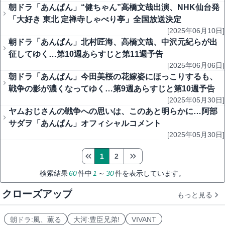
朝ドラ「あんぱん」“健ちゃん”高橋文哉出演、NHK仙台発
「大好き 東北 定禅寺しゃべり亭」全国放送決定
[2025年06月10日]
朝ドラ「あんぱん」北村匠海、高橋文哉、中沢元紀らが出
征してゆく…第10週あらすじと第11週予告
[2025年06月06日]
朝ドラ「あんぱん」今田美桜の花嫁姿にほっこりするも、
戦争の影が濃くなってゆく…第9週あらすじと第10週予告
[2025年05月30日]
ヤムおじさんの戦争への思いは、このあと明らかに…阿部
サダヲ「あんぱん」オフィシャルコメント
[2025年05月30日]
1
2
検索結果
60
件中
1
～
30
件を表示しています。
クローズアップ
もっと見る
朝ドラ:風、薫る
大河:豊臣兄弟!
VIVANT