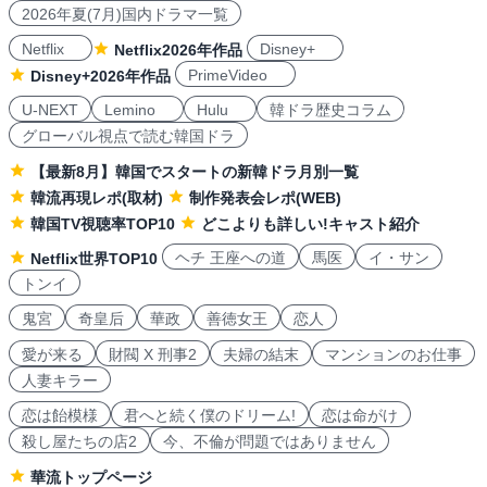
2026年夏(7月)国内ドラマ一覧
Netflix
Disney+
Netflix2026年作品
PrimeVideo
Disney+2026年作品
U-NEXT
Lemino
Hulu
韓ドラ歴史コラム
グローバル視点で読む韓国ドラ
【最新8月】韓国でスタートの新韓ドラ月別一覧
韓流再現レポ(取材)
制作発表会レポ(WEB)
韓国TV視聴率TOP10
どこよりも詳しい!キャスト紹介
ヘチ 王座への道
馬医
イ・サン
Netflix世界TOP10
トンイ
鬼宮
奇皇后
華政
善徳女王
恋人
愛が来る
財閥 X 刑事2
夫婦の結末
マンションのお仕事
人妻キラー
恋は飴模様
君へと続く僕のドリーム!
恋は命がけ
殺し屋たちの店2
今、不倫が問題ではありません
華流トップページ