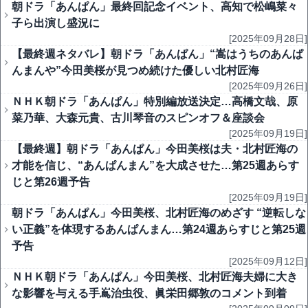
朝ドラ「あんぱん」最終回記念イベント、高知で松嶋菜々
子ら出演し盛況に
[2025年09月28日]
【最終週ネタバレ】朝ドラ「あんぱん」“嵩はうちのあんぱ
んまんや”今田美桜が見つめ続けた優しい北村匠海
[2025年09月26日]
ＮＨＫ朝ドラ「あんぱん」特別編放送決定…高橋文哉、原
菜乃華、大森元貴、古川琴音のスピンオフ＆座談会
[2025年09月19日]
【最終週】朝ドラ「あんぱん」今田美桜は夫・北村匠海の
才能を信じ、“あんぱんまん”を大成させた…第25週あらす
じと第26週予告
[2025年09月19日]
朝ドラ「あんぱん」今田美桜、北村匠海のめざす “逆転しな
い正義”を体現するあんぱんまん…第24週あらすじと第25週
予告
[2025年09月12日]
ＮＨＫ朝ドラ「あんぱん」今田美桜、北村匠海夫婦に大き
な影響を与える手嶌治虫役、眞栄田郷敦のコメント到着