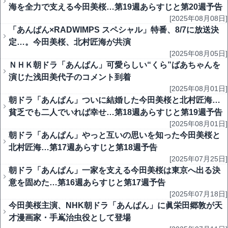
海を全力で支える今田美桜…第19週あらすじと第20週予告
[2025年08月08日]
「あんぱん×RADWIMPS スペシャル」特番、8/7に放送決
定…。今田美桜、北村匠海が共演
[2025年08月05日]
ＮＨＫ朝ドラ「あんぱん」可愛らしい“くら”ばあちゃんを
演じた浅田美代子のコメント到着
[2025年08月01日]
朝ドラ「あんぱん」ついに結婚した今田美桜と北村匠海…
貧乏でも二人でいれば幸せ…第18週あらすじと第19週予告
[2025年08月01日]
朝ドラ「あんぱん」やっと互いの思いを知った今田美桜と
北村匠海…第17週あらすじと第18週予告
[2025年07月25日]
朝ドラ「あんぱん」一家を支える今田美桜は東京へ出る決
意を固めた…第16週あらすじと第17週予告
[2025年07月18日]
今田美桜主演、NHK朝ドラ「あんぱん」に眞栄田郷敦が天
才漫画家・手嶌治虫役として登場