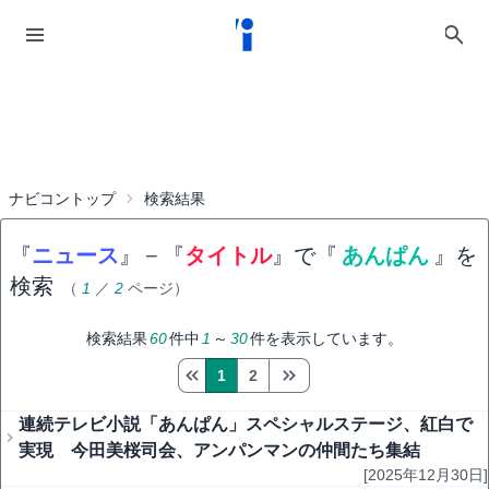
ナビコントップ
検索結果
『
ニュース
』
−
『
タイトル
』で『
あんぱん
』を
検索
（
1
／
2
ページ）
検索結果
60
件中
1
～
30
件を表示しています。
1
2
連続テレビ小説「あんぱん」スペシャルステージ、紅白で
実現 今田美桜司会、アンパンマンの仲間たち集結
[2025年12月30日]