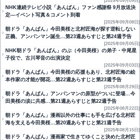
[2025年09月09日]
NHK連続テレビ小説「あんぱん」ファン感謝祭 9月放送決
定―イベント写真＆コメント到着
[2025年09月08日]
朝ドラ「あんぱん」今田美桜と北村匠海が探す逆転しない
正義、アンパンマン誕生…第23週あらすじと第24週予告
[2025年09月05日]
NHK朝ドラ「あんぱん」のぶ（今田美桜）の弟子・中尾星
子役で、古川琴音の出演決定
[2025年09月03日]
朝ドラ「あんぱん」今田美桜の応援もあり、北村匠海の絵
本作家の才能が開花…第22週あらすじと第23週予告
[2025年08月29日]
朝ドラ「あんぱん」アンパンマンの原型がついに登場…今
田美桜の涙に共感…第21週あらすじと第22週予告
[2025年08月22日]
朝ドラ「あんぱん」漫画以外の仕事にも手を広げる北村匠
海を支える今田美桜…第20週あらすじと第21週予告
[2025年08月15日]
朝ドラ「あんぱん」漫画家で生きてゆくこと決めた北村匠