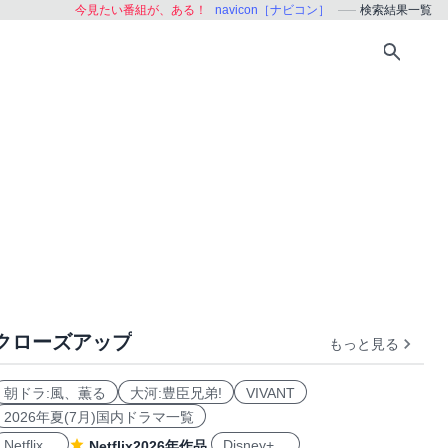
今見たい番組が、ある！
navicon［ナビコン］
検索結果一覧
クローズアップ
もっと見る
朝ドラ:風、薫る
大河:豊臣兄弟!
VIVANT
2026年夏(7月)国内ドラマ一覧
Netflix
Disney+
Netflix2026年作品