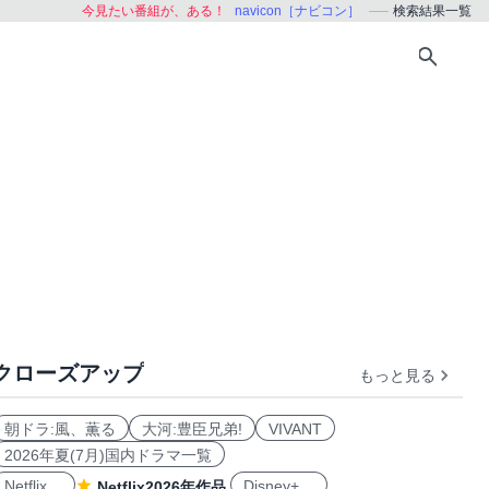
今見たい番組が、ある！
navicon［ナビコン］
検索結果一覧
クローズアップ
もっと見る
朝ドラ:風、薫る
大河:豊臣兄弟!
VIVANT
2026年夏(7月)国内ドラマ一覧
Netflix
Disney+
Netflix2026年作品