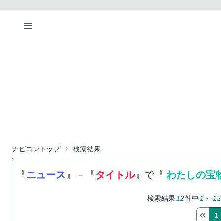
ナビコントップ
検索結果
『
ニュース
』
−
『
タイトル
』で『
わたしの宝
検索結果
12
件中
1
～
12
1