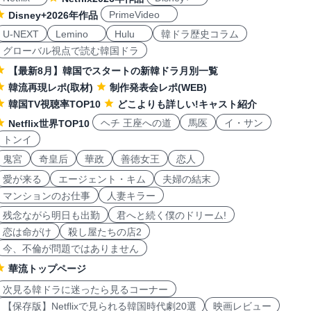
PrimeVideo
Disney+2026年作品
U-NEXT
Lemino
Hulu
韓ドラ歴史コラム
グローバル視点で読む韓国ドラ
【最新8月】韓国でスタートの新韓ドラ月別一覧
韓流再現レポ(取材)
制作発表会レポ(WEB)
韓国TV視聴率TOP10
どこよりも詳しい!キャスト紹介
ヘチ 王座への道
馬医
イ・サン
Netflix世界TOP10
トンイ
鬼宮
奇皇后
華政
善徳女王
恋人
愛が来る
エージェント・キム
夫婦の結末
マンションのお仕事
人妻キラー
残念ながら明日も出勤
君へと続く僕のドリーム!
恋は命がけ
殺し屋たちの店2
今、不倫が問題ではありません
華流トップページ
次見る韓ドラに迷ったら見るコーナー
【保存版】Netflixで見られる韓国時代劇20選
映画レビュー