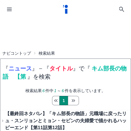
ナビコントップ
検索結果
『
ニュース
』
−
『
タイトル
』で『
キム部長の物
語 【第
』を検索
検索結果
6
件中
1
～
6
件を表示しています。
1
【最終回ネタバレ】「キム部長の物語」元職場に戻ったリ
ュ・スンリョンとミョン・セビンの夫婦愛で描かれるハッ
ピーエンド【第11話第12話】