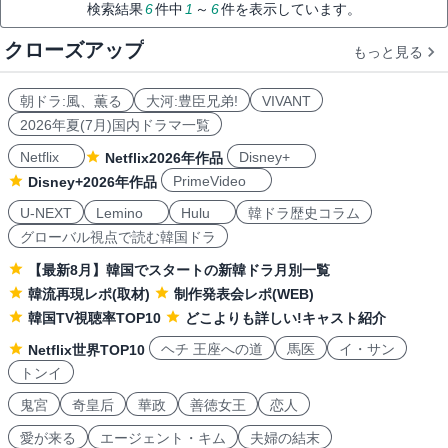
検索結果
6
件中
1
～
6
件を表示しています。
クローズアップ
もっと見る
朝ドラ:風、薫る
大河:豊臣兄弟!
VIVANT
2026年夏(7月)国内ドラマ一覧
Netflix
Disney+
Netflix2026年作品
PrimeVideo
Disney+2026年作品
U-NEXT
Lemino
Hulu
韓ドラ歴史コラム
グローバル視点で読む韓国ドラ
【最新8月】韓国でスタートの新韓ドラ月別一覧
韓流再現レポ(取材)
制作発表会レポ(WEB)
韓国TV視聴率TOP10
どこよりも詳しい!キャスト紹介
ヘチ 王座への道
馬医
イ・サン
Netflix世界TOP10
トンイ
鬼宮
奇皇后
華政
善徳女王
恋人
愛が来る
エージェント・キム
夫婦の結末