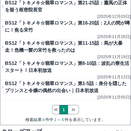
BS12「トキメキ☆翡翠ロマンス」第21-25話：蕭禹の正体
を疑う枢密院長官
[2025年12月03日]
BS12「トキメキ☆翡翠ロマンス」第16-20話：2人の間が噂
に！焦る宋竹
[2025年11月26日]
BS12「トキメキ☆翡翠ロマンス」第11-15話：馬が大暴
走！危機一髪の宋竹を救ったのは
[2025年11月19日]
BS12「トキメキ☆翡翠ロマンス」第6-10話：波乱の寮生活
スタート！日本初放送
[2025年11月12日]
BS12「トキメキ☆翡翠ロマンス」第1-5話：身分を隠した
プリンスと令嬢の偶然の出会い｜日本初放送
[2025年11月05日]
1
検索結果
6
件中
1
～
6
件を表示しています。