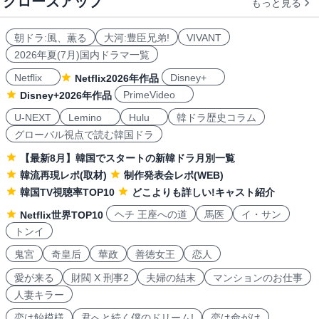
クローズアップ
もっと見る
朝ドラ:風、薫る
大河:豊臣兄弟!
VIVANT
2026年夏(7月)国内ドラマ一覧
Netflix
Disney+
Netflix2026年作品
PrimeVideo
Disney+2026年作品
U-NEXT
Lemino
Hulu
韓ドラ歴史コラム
グローバル視点で読む韓国ドラ
【最新8月】韓国でスタートの新韓ドラ月別一覧
韓流再現レポ(取材)
制作発表会レポ(WEB)
韓国TV視聴率TOP10
どこよりも詳しい!キャスト紹介
ヘチ 王座への道
馬医
イ・サン
Netflix世界TOP10
トンイ
鬼宮
奇皇后
華政
善徳女王
恋人
愛が来る
財閥 X 刑事2
夫婦の結末
マンションのお仕事
人妻キラー
恋は飴模様
君へと続く僕のドリーム!
恋は命がけ