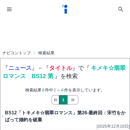
ナビコントップ
検索結果
『
ニュース
』
−
『
タイトル
』で『
キメキ☆翡翠
ロマンス BS12 第
』を検索
検索結果
6
件中
1
～
6
件を表示しています。
1
BS12「トキメキ☆翡翠ロマンス」第26-最終回：宋竹をか
ばって婚約を破棄
[2025年12月10日]