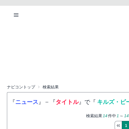
ナビコントップ
検索結果
『
ニュース
』
−
『
タイトル
』で『
キルズ・ピ
検索結果
14
件中
1
～
14
1