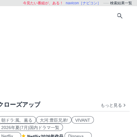
今見たい番組が、ある！
navicon［ナビコン］
検索結果一覧
クローズアップ
もっと見る
朝ドラ:風、薫る
大河:豊臣兄弟!
VIVANT
2026年夏(7月)国内ドラマ一覧
Netflix
Disney+
Netflix2026年作品