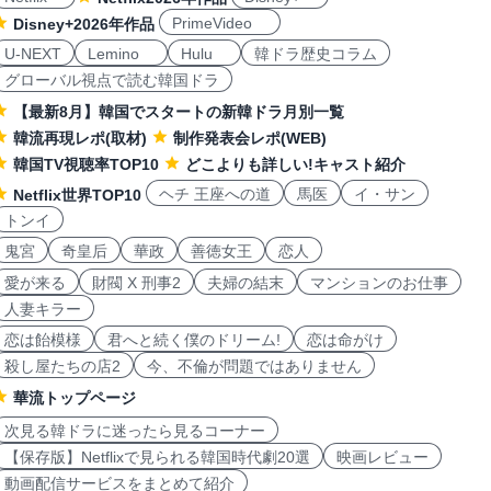
PrimeVideo
Disney+2026年作品
U-NEXT
Lemino
Hulu
韓ドラ歴史コラム
グローバル視点で読む韓国ドラ
【最新8月】韓国でスタートの新韓ドラ月別一覧
韓流再現レポ(取材)
制作発表会レポ(WEB)
韓国TV視聴率TOP10
どこよりも詳しい!キャスト紹介
ヘチ 王座への道
馬医
イ・サン
Netflix世界TOP10
トンイ
鬼宮
奇皇后
華政
善徳女王
恋人
愛が来る
財閥 X 刑事2
夫婦の結末
マンションのお仕事
人妻キラー
恋は飴模様
君へと続く僕のドリーム!
恋は命がけ
殺し屋たちの店2
今、不倫が問題ではありません
華流トップページ
次見る韓ドラに迷ったら見るコーナー
【保存版】Netflixで見られる韓国時代劇20選
映画レビュー
動画配信サービスをまとめて紹介