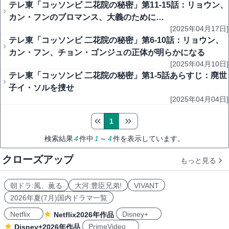
テレ東「コッソンビ 二花院の秘密」第11-15話：リョウン、
カン・フンのブロマンス、大義のために…
[2025年04月17日]
テレ東「コッソンビ 二花院の秘密」第6-10話：リョウン、
カン・フン、チョン・ゴンジュの正体が明らかになる
[2025年04月10日]
テレ東「コッソンビ 二花院の秘密」第1-5話あらすじ：廃世
子イ・ソルを捜せ
[2025年04月04日]
1
検索結果
4
件中
1
～
4
件を表示しています。
クローズアップ
もっと見る
朝ドラ:風、薫る
大河:豊臣兄弟!
VIVANT
2026年夏(7月)国内ドラマ一覧
Netflix
Disney+
Netflix2026年作品
PrimeVideo
Disney+2026年作品