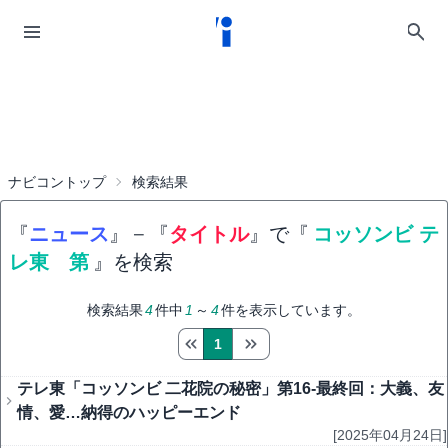
ナビコントップ
検索結果
『
ニュース
』
−
『
タイトル
』で『
コッソンビ テ
レ東 第
』を検索
検索結果
4
件中
1
～
4
件を表示しています。
1
テレ東「コッソンビ 二花院の秘密」第16-最終回：大義、友
情、愛…納得のハッピーエンド
[2025年04月24日]