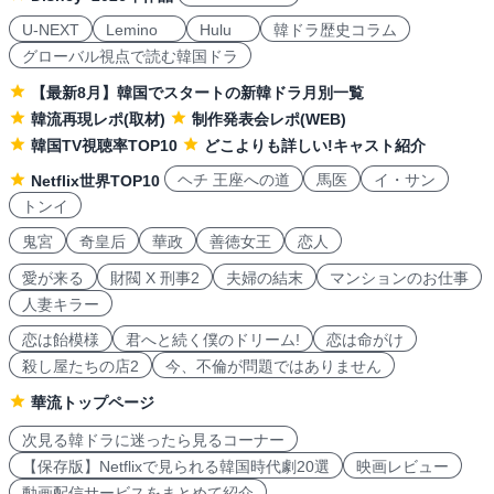
U-NEXT
Lemino
Hulu
韓ドラ歴史コラム
グローバル視点で読む韓国ドラ
【最新8月】韓国でスタートの新韓ドラ月別一覧
韓流再現レポ(取材)
制作発表会レポ(WEB)
韓国TV視聴率TOP10
どこよりも詳しい!キャスト紹介
ヘチ 王座への道
馬医
イ・サン
Netflix世界TOP10
トンイ
鬼宮
奇皇后
華政
善徳女王
恋人
愛が来る
財閥 X 刑事2
夫婦の結末
マンションのお仕事
人妻キラー
恋は飴模様
君へと続く僕のドリーム!
恋は命がけ
殺し屋たちの店2
今、不倫が問題ではありません
華流トップページ
次見る韓ドラに迷ったら見るコーナー
【保存版】Netflixで見られる韓国時代劇20選
映画レビュー
動画配信サービスをまとめて紹介