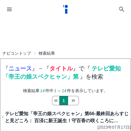
ナビコントップ
検索結果
『
ニュース
』
−
『
タイトル
』で『
テレビ愛知
「帝王の娘スベクヒャン」第
』を検索
検索結果
14
件中
1
～
14
件を表示しています。
1
テレビ愛知「帝王の娘スベクヒャン」第66-最終回あらすじ
と見どころ： 百済に新王誕生！守百香の咲くころに…
[2023年07月17日]