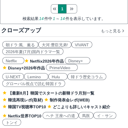
1
検索結果
14
件中
1
～
14
件を表示しています。
クローズアップ
もっと見る
朝ドラ:風、薫る
大河:豊臣兄弟!
VIVANT
2026年夏(7月)国内ドラマ一覧
Netflix
Disney+
Netflix2026年作品
PrimeVideo
Disney+2026年作品
U-NEXT
Lemino
Hulu
韓ドラ歴史コラム
グローバル視点で読む韓国ドラ
【最新8月】韓国でスタートの新韓ドラ月別一覧
韓流再現レポ(取材)
制作発表会レポ(WEB)
韓国TV視聴率TOP10
どこよりも詳しい!キャスト紹介
ヘチ 王座への道
馬医
イ・サン
Netflix世界TOP10
トンイ